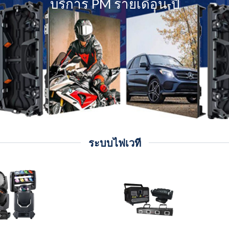
บริการ PM รายเดือน-ปี
ระบบไฟเวที