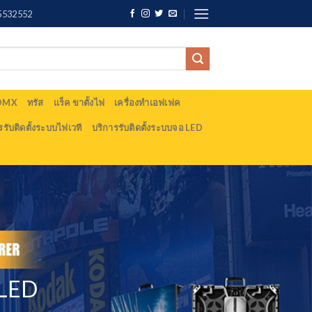
5532552
 DMX
ทรัส
แร็ค ขาตั้งไฟ
เครื่องทำเอฟเฟค
รรับติดตั้งระบบไฟเวที
บริการรับติดตั้งระบบจอ LED
 LED