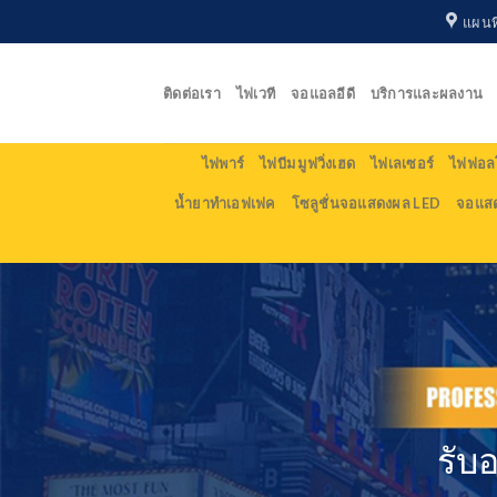
Skip
แผนที
to
content
ติดต่อเรา
ไฟเวที
จอแอลอีดี
บริการและผลงาน
ไฟพาร์
ไฟบีม มูฟวิ่งเฮด
ไฟเลเซอร์
ไฟฟอลโ
น้ำยาทำเอฟเฟค
โซลูชั่นจอแสดงผล LED
จอแส
รับ