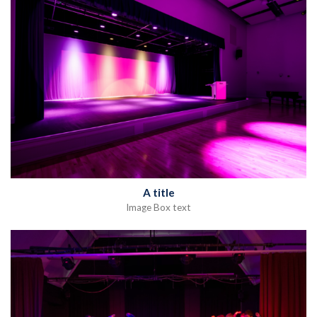
A title
Image Box text