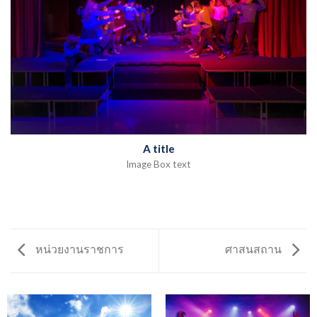
A title
Image Box text
หน่วยงานราชการ
ศาสนสถาน