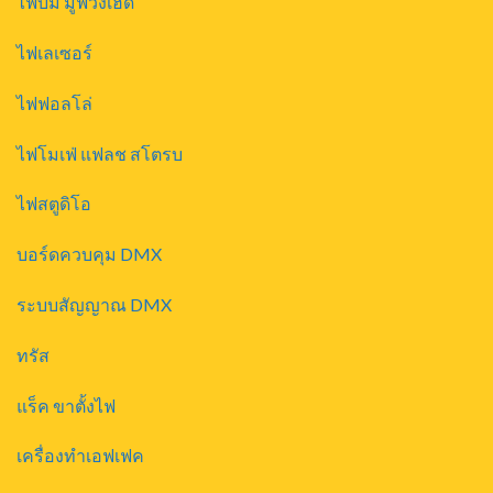
ไฟบีม มูฟวิ่งเฮด
ไฟเลเซอร์
ไฟฟอลโล่
ไฟโมเฟ่ แฟลช สโตรบ
ไฟสตูดิโอ
บอร์ดควบคุม DMX
ระบบสัญญาณ DMX
ทรัส
แร็ค ขาตั้งไฟ
เครื่องทำเอฟเฟค