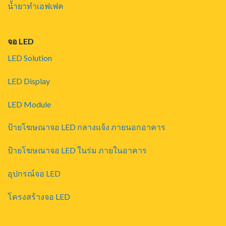
น้ำยาทำเอฟเฟค
จอ LED
LED Solution
LED Display
LED Module
ป้ายโฆษณาจอ LED กลางแจ้ง ภายนอกอาคาร
ป้ายโฆษณาจอ LED ในร่ม ภายในอาคาร
อุปกรณ์จอ LED
โครงสร้างจอ LED