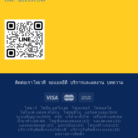
ติดต่อเรา
ไฟเวที
จอแอลอีดี
บริการและผลงาน
บทความ
ไฟพาร์
ไฟบีม มูฟวิ่งเฮด
ไฟเลเซอร์
ไฟฟอลโล่
ไฟโมเฟ่ แฟลช สโตรบ
ไฟสตูดิโอ
บอร์ดควบคุม DMX
ระบบสัญญาณ DMX
ทรัส
แร็ค ขาตั้งไฟ
เครื่องทำเอฟเฟค
น้ำยาทำเอฟเฟค
โซลูชั่นจอแสดงผล LED
จอแสดงผล LED
แผงจอแสดงผล LED
อุปกรณ์จอ LED
โครงสร้างจอ LED
บริการรับติดตั้งระบบไฟเวที
บริการรับติดตั้งระบบจอ LED
ผลงานการติดตั้ง