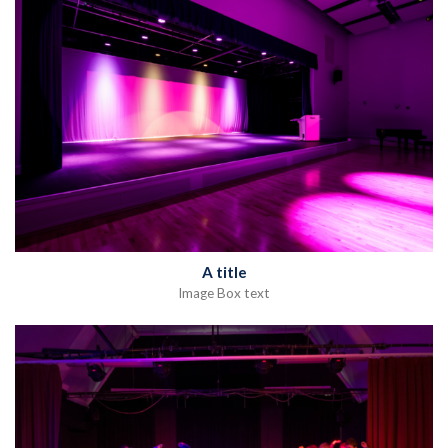
A title
Image Box text