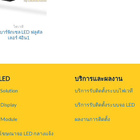
ไฟเวที
บาร์พิกเซล LED ฟลูคัล
เลอร์ 4อิน1
 LED
บริการและผลงาน
Solution
บริการรับติดตั้งระบบไฟเวที
Display
บริการรับติดตั้งระบบจอ LED
 Module
ผลงานการติดตั้ง
ยโฆษณาจอ LED กลางแจ้ง