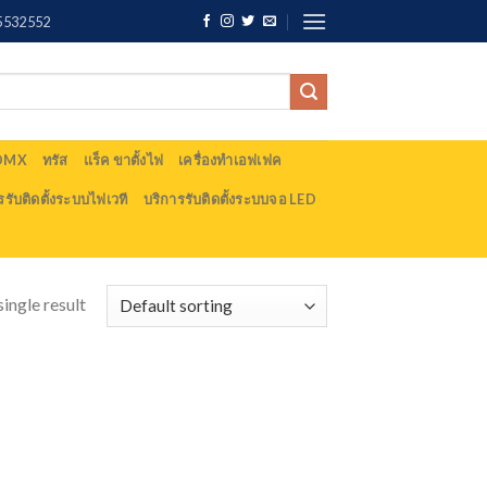
5532552
 DMX
ทรัส
แร็ค ขาตั้งไฟ
เครื่องทำเอฟเฟค
รรับติดตั้งระบบไฟเวที
บริการรับติดตั้งระบบจอ LED
ingle result