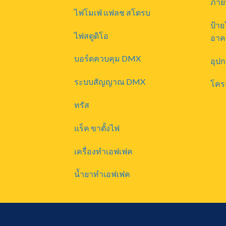
ภาย
ไฟโมเฟ่ แฟลช สโตรบ
ป้า
ไฟสตูดิโอ
อาค
บอร์ดควบคุม DMX
อุป
ระบบสัญญาณ DMX
โคร
ทรัส
แร็ค ขาตั้งไฟ
เครื่องทำเอฟเฟค
น้ำยาทำเอฟเฟค