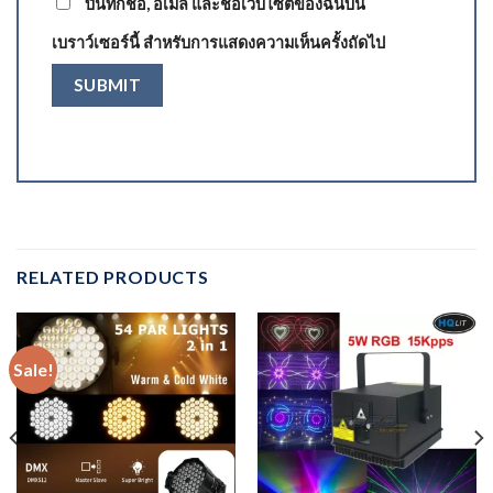
บันทึกชื่อ, อีเมล และชื่อเว็บไซต์ของฉันบน
เบราว์เซอร์นี้ สำหรับการแสดงความเห็นครั้งถัดไป
RELATED PRODUCTS
Sale!