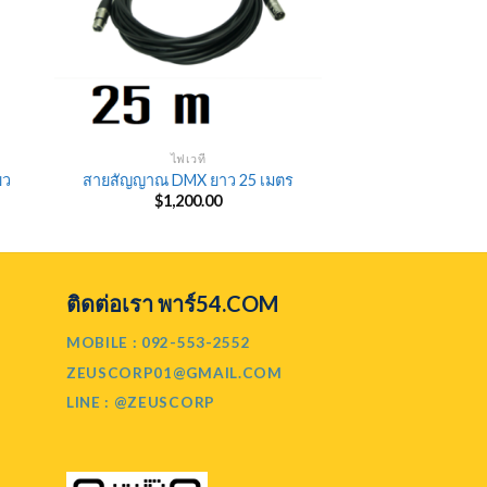
ไฟเวที
ยว
สายสัญญาณ DMX ยาว 25 เมตร
rent
$
1,200.00
e
50.00.
ติดต่อเรา พาร์54.COM
MOBILE : 092-553-2552
ZEUSCORP01@GMAIL.COM
LINE : @ZEUSCORP