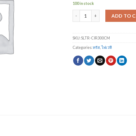
100 in stock
ทรัสวงกลม เส้นผ่านศูนย์กลาง 3 เ
ADD TO 
SKU:
SLTR-CIR300CM
Categories:
ทรัส
,
ไฟเวที