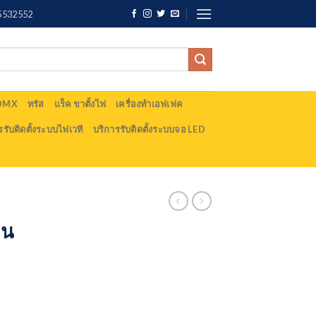
5532552
 DMX
ทรัส
แร็ค ขาตั้งไฟ
เครื่องทำเอฟเฟค
รรับติดตั้งระบบไฟเวที
บริการรับติดตั้งระบบจอ LED
าน