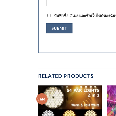
บันทึกชื่อ, อีเมล และชื่อเว็บไซต์ของฉ
RELATED PRODUCTS
Sale!