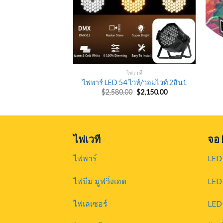
เวที
ไฟเวที
สัญญาณ DMX 1:8
ไฟพาร์ LED 54 ไวท์/วอมไวท์ 2อิน1
Original
Current
Original
Current
0
$
3,200.00
$
2,580.00
$
2,150.00
price
price
price
price
was:
is:
was:
is:
$4,800.00.
$3,200.00.
$2,580.00.
$2,150.00.
ไฟเวที
จอ
ไฟพาร์
LED 
ไฟบีม มูฟวิ่งเฮด
LED 
ไฟเลเซอร์
LED