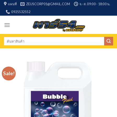
Skip
แผนที่
ZEUSCORP01@GMAIL.COM
จ.-ส. 09:00 - 18:00 น.
to
0925532552
content
Search
for:
Sale!