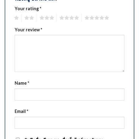
Your rating
*
1
2
3
4
5
Your review
*
Name
*
Email
*