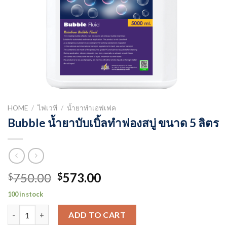
HOME
/
ไฟเวที
/
น้ำยาทำเอฟเฟค
Bubble น้ำยาบับเบิ้ลทำฟองสบู่ ขนาด 5 ลิตร
Original
Current
750.00
573.00
$
$
price
price
100 in stock
was:
is:
Bubble น้ำยาบับเบิ้ลทำฟองสบู่ ขนาด 5 ลิตร quantity
$750.00.
$573.00.
ADD TO CART