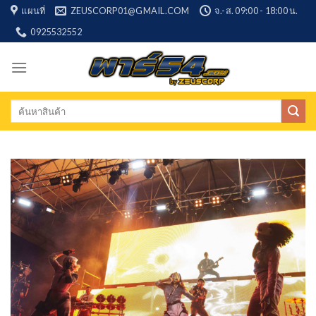
Skip
แผนที่
ZEUSCORP01@GMAIL.COM
จ.-ส. 09:00 - 18:00 น.
to
0925532552
content
Search
for: