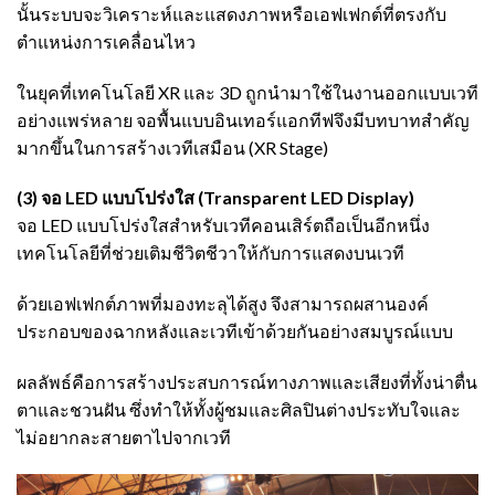
นั้นระบบจะวิเคราะห์และแสดงภาพหรือเอฟเฟกต์ที่ตรงกับ
ตำแหน่งการเคลื่อนไหว
ในยุคที่เทคโนโลยี XR และ 3D ถูกนำมาใช้ในงานออกแบบเวที
อย่างแพร่หลาย จอพื้นแบบอินเทอร์แอกทีฟจึงมีบทบาทสำคัญ
มากขึ้นในการสร้างเวทีเสมือน (XR Stage)
(3) จอ LED แบบโปร่งใส (Transparent LED Display)
จอ LED แบบโปร่งใสสำหรับเวทีคอนเสิร์ตถือเป็นอีกหนึ่ง
เทคโนโลยีที่ช่วยเติมชีวิตชีวาให้กับการแสดงบนเวที
ด้วยเอฟเฟกต์ภาพที่มองทะลุได้สูง จึงสามารถผสานองค์
ประกอบของฉากหลังและเวทีเข้าด้วยกันอย่างสมบูรณ์แบบ
ผลลัพธ์คือการสร้างประสบการณ์ทางภาพและเสียงที่ทั้งน่าตื่น
ตาและชวนฝัน ซึ่งทำให้ทั้งผู้ชมและศิลปินต่างประทับใจและ
ไม่อยากละสายตาไปจากเวที