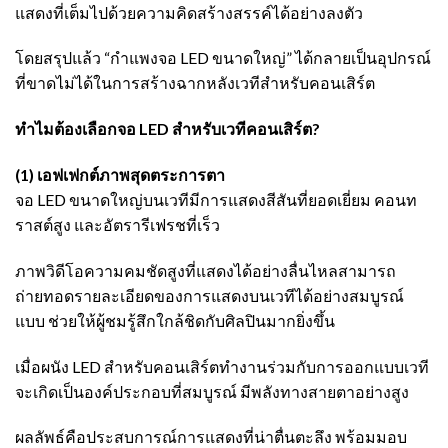
แสดงที่เต็มไปด้วยความคิดสร้างสรรค์ได้อย่างลงตัว
โดยสรุปแล้ว “กำแพงจอ LED ขนาดใหญ่” ได้กลายเป็นอุปกรณ์
ที่ขาดไม่ได้ในการสร้างฉากหลังเวทีสำหรับคอนเสิร์ต
ทำไมต้องเลือกจอ LED สำหรับเวทีคอนเสิร์ต?
(1) เอฟเฟกต์ภาพสุดตระการตา
จอ LED ขนาดใหญ่บนเวทีมีการแสดงสีสันที่ยอดเยี่ยม คอนท
ราสต์สูง และอัตรารีเฟรชที่เร็ว
ภาพวิดีโอความคมชัดสูงที่แสดงได้อย่างลื่นไหลสามารถ
ถ่ายทอดรายละเอียดของการแสดงบนเวทีได้อย่างสมบูรณ์
แบบ ช่วยให้ผู้ชมรู้สึกใกล้ชิดกับศิลปินมากยิ่งขึ้น
เมื่อผนัง LED สำหรับคอนเสิร์ตทำงานร่วมกับการออกแบบเวที
จะเกิดเป็นองค์ประกอบที่สมบูรณ์ มีพลังทางสายตาอย่างสูง
ผลลัพธ์คือประสบการณ์การแสดงที่น่าตื่นตะลึง พร้อมมอบ