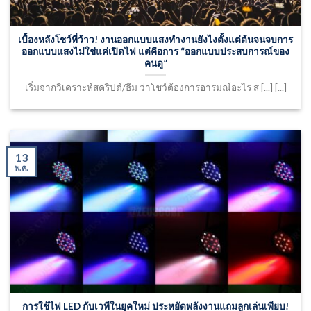
เบื้องหลังโชว์ที่ว้าว! งานออกแบบแสงทำงานยังไงตั้งแต่ต้นจนจบการ
ออกแบบแสงไม่ใช่แค่เปิดไฟ แต่คือการ “ออกแบบประสบการณ์ของ
คนดู”
เริ่มจากวิเคราะห์สคริปต์/ธีม ว่าโชว์ต้องการอารมณ์อะไร ส [...] [...]
13
พ.ค.
การใช้ไฟ LED กับเวทีในยุคใหม่ ประหยัดพลังงานแถมลูกเล่นเพียบ!