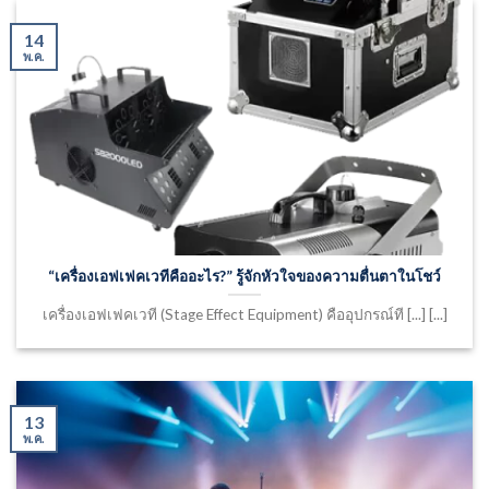
14
พ.ค.
“เครื่องเอฟเฟคเวทีคืออะไร?” รู้จักหัวใจของความตื่นตาในโชว์
เครื่องเอฟเฟคเวที (Stage Effect Equipment) คืออุปกรณ์ที [...] [...]
13
พ.ค.