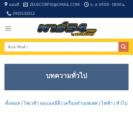
Skip
แผนที่
ZEUSCORP01@GMAIL.COM
จ.-ส. 09:00 - 18:00 น.
to
0925532552
content
Search
for:
บทความทั่วไป
ทั้งหมด
|
ไฟเวที
|
จอแอลอีดี
|
เครื่องทำเอฟเฟค
|
ไฟฟ้า
|
ทั่วไป