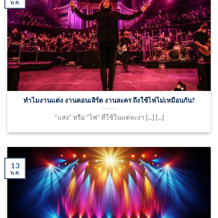
พ.ค.
ทำไมงานแต่ง งานคอนเสิร์ต งานละคร ถึงใช้ไฟไม่เหมือนกัน?
“แสง” หรือ “ไฟ” ที่ใช้ในแต่ละงา [...] [...]
13
พ.ค.