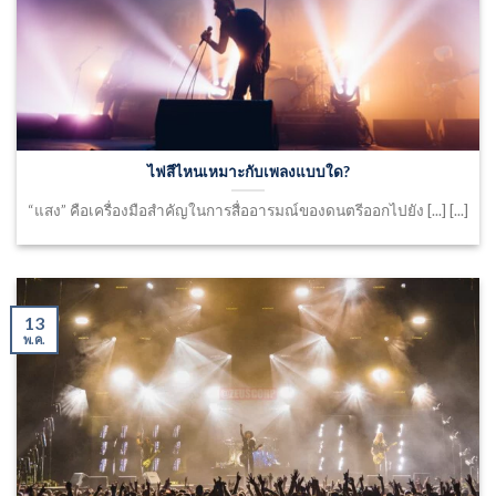
ไฟสีไหนเหมาะกับเพลงแบบใด?
“แสง” คือเครื่องมือสำคัญในการสื่ออารมณ์ของดนตรีออกไปยัง [...] [...]
13
พ.ค.