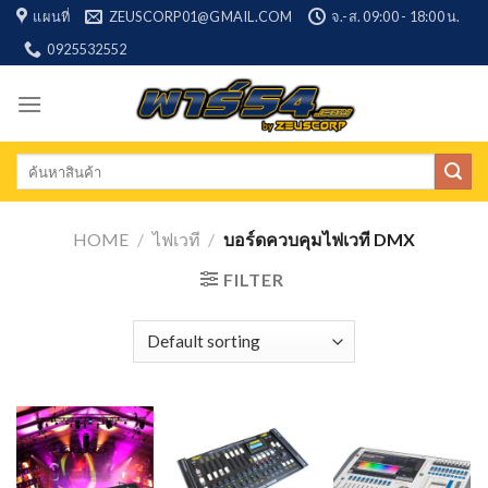
Skip
แผนที่
ZEUSCORP01@GMAIL.COM
จ.-ส. 09:00 - 18:00 น.
to
0925532552
content
Search
for:
HOME
/
ไฟเวที
/
บอร์ดควบคุมไฟเวที DMX
FILTER