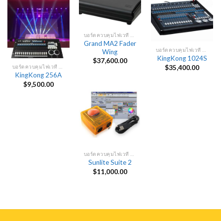
บอร์ดควบคุมไฟเวที DMX
Grand MA2 Fader
บอร์ดควบคุมไฟเวที DMX
Wing
KingKong 1024S
$
37,600.00
$
35,400.00
บอร์ดควบคุมไฟเวที DMX
KingKong 256A
$
9,500.00
บอร์ดควบคุมไฟเวที DMX
Sunlite Suite 2
$
11,000.00