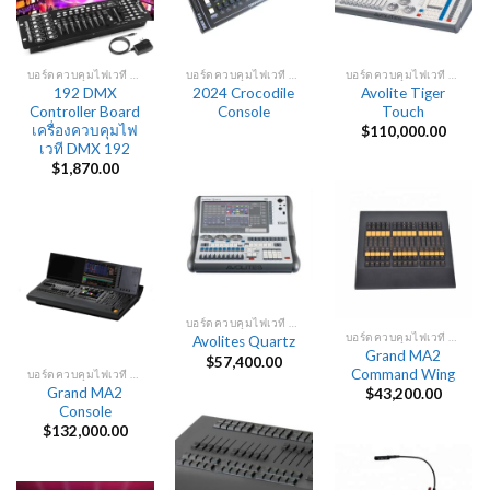
บอร์ดควบคุมไฟเวที DMX
บอร์ดควบคุมไฟเวที DMX
บอร์ดควบคุมไฟเวที DMX
192 DMX
2024 Crocodile
Avolite Tiger
Controller Board
Console
Touch
เครื่องควบคุมไฟ
$
110,000.00
เวที DMX 192
$
1,870.00
บอร์ดควบคุมไฟเวที DMX
บอร์ดควบคุมไฟเวที DMX
Avolites Quartz
Grand MA2
$
57,400.00
Command Wing
บอร์ดควบคุมไฟเวที DMX
Grand MA2
$
43,200.00
Console
$
132,000.00