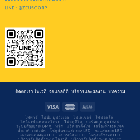
LINE : @ZEUSCORP
ติดต่อเรา
ไฟเวที
จอแอลอีดี
บริการและผลงาน
บทความ
ไฟพาร์
ไฟบีม มูฟวิ่งเฮด
ไฟเลเซอร์
ไฟฟอลโล่
ไฟโมเฟ่ แฟลช สโตรบ
ไฟสตูดิโอ
บอร์ดควบคุม DMX
ระบบสัญญาณ DMX
ทรัส
แร็ค ขาตั้งไฟ
เครื่องทำเอฟเฟค
น้ำยาทำเอฟเฟค
โซลูชั่นจอแสดงผล LED
จอแสดงผล LED
แผงจอแสดงผล LED
อุปกรณ์จอ LED
โครงสร้างจอ LED
บริการรับติดตั้งระบบไฟเวที
บริการรับติดตั้งระบบจอ LED