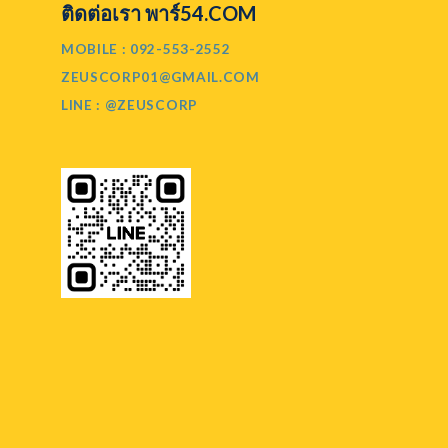
ติดต่อเรา พาร์54.COM
MOBILE : 092-553-2552
ZEUSCORP01@GMAIL.COM
LINE : @ZEUSCORP