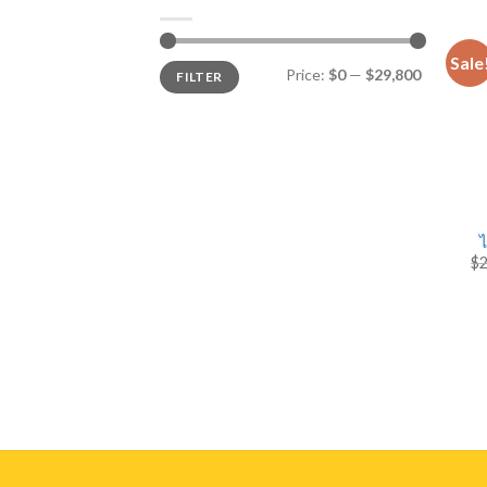
Sale
Min
Max
Price:
$0
—
$29,800
FILTER
price
price
ไ
$