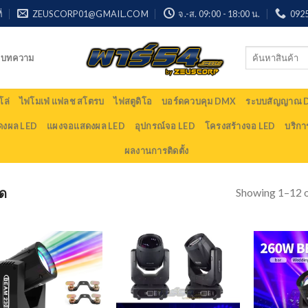
่
ZEUSCORP01@GMAIL.COM
จ.-ส. 09:00 - 18:00 น.
092
Search
บทความ
for:
ล่
ไฟโมเฟ่ แฟลช สโตรบ
ไฟสตูดิโอ
บอร์ดควบคุม DMX
ระบบสัญญาณ
ดงผล LED
แผงจอแสดงผล LED
อุปกรณ์จอ LED
โครงสร้างจอ LED
บริกา
ผลงานการติดตั้ง
Showing 1–12 o
ฮด