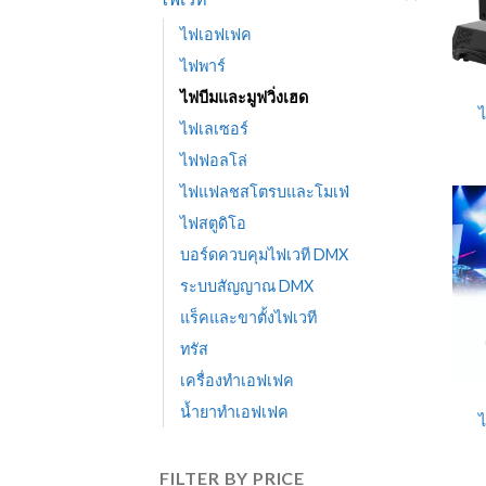
ไฟเอฟเฟค
ไฟพาร์
ไฟบีมและมูฟวิ่งเฮด
ไ
ไฟเลเซอร์
ไฟฟอลโล่
ไฟแฟลชสโตรบและโมเฟ่
ไฟสตูดิโอ
บอร์ดควบคุมไฟเวที DMX
ระบบสัญญาณ DMX
แร็คและขาตั้งไฟเวที
ทรัส
เครื่องทำเอฟเฟค
น้ำยาทำเอฟเฟค
ไ
FILTER BY PRICE