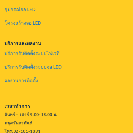
อุปกรณ์จอ LED
โครงสร้างจอ LED
บริการและผลงาน
บริการรับติดตั้งระบบไฟเวที
บริการรับติดตั้งระบบจอ LED
ผลงานการติดตั้ง
เวลาทำการ
จันทร์ – เสาร์ 9.00-18.00 น.
หยุดวันอาทิตย์
โทร:02-101-1331