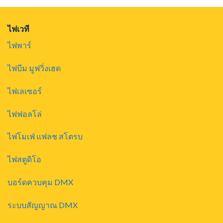
ไฟเวที
ไฟพาร์
ไฟบีม มูฟวิ่งเฮด
ไฟเลเซอร์
ไฟฟอลโล่
ไฟโมเฟ่ แฟลช สโตรบ
ไฟสตูดิโอ
บอร์ดควบคุม DMX
ระบบสัญญาณ DMX