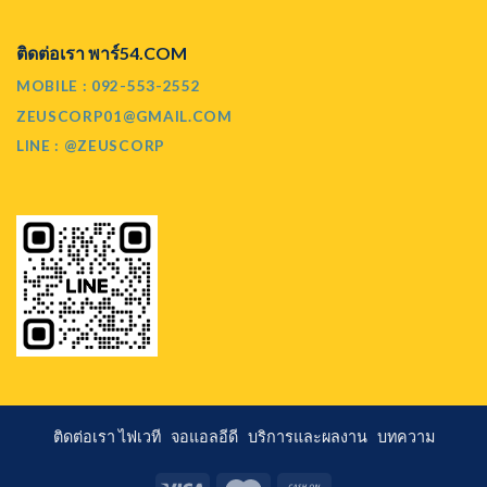
ติดต่อเรา พาร์54.COM
MOBILE : 092-553-2552
ZEUSCORP01@GMAIL.COM
LINE : @ZEUSCORP
ติดต่อเรา
ไฟเวที
จอแอลอีดี
บริการและผลงาน
บทความ