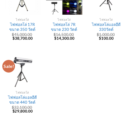
ไฟฟอลโล่
ไฟฟอลโล่
ไฟฟอลโล่
ไฟฟอลโล่ 17R
ไฟฟอลโล่ 7R
ไฟฟอลโล่แอลอีดี
ขนาด 350 วัตต์
ขนาด 230 วัตต์
330วัตต์
$
45,000.00
$
16,500.00
$
1,000.00
Original
Current
Original
Current
Original
Current
$
38,700.00
$
14,300.00
$
100.00
price
price
price
price
price
price
was:
is:
was:
is:
was:
is:
$45,000.00.
$38,700.00.
$16,500.00.
$14,300.00.
$1,000.00.
$100.00.
Sale!
ไฟฟอลโล่
ไฟฟอลโล่แอลอีดี
ขนาด 440 วัตต์
$
32,100.00
Original
Current
$
29,800.00
price
price
was:
is:
$32,100.00.
$29,800.00.