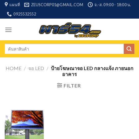
Skip
แผนที่
ZEUSCORP01@GMAIL.COM
จ.-ส. 09:00 - 18:00 น.
to
0925532552
content
Search
for:
HOME
/
จอ LED
/
ป้ายโฆษณาจอ LED กลางแจ้ง ภายนอก
อาคาร
FILTER