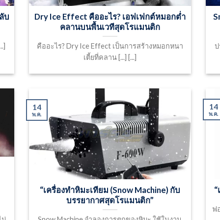
ลับ
Dry Ice Effect คืออะไร? เอฟเฟกต์หมอกต่ำ
S
คลานบนพื้นเวทีสุดโรแมนติก
.]
คืออะไร? Dry Ice Effect เป็นการสร้างหมอกหนา
ป
เตี้ยที่คลาน [...] [...]
14
14
พ.ค.
พ.ค.
“เครื่องทำหิมะเทียม (Snow Machine) กับ
“
บรรยากาศสุดโรแมนติก”
ฟอ
ม่
Snow Machine จำลองการตกของหิมะ ใช้ในงาน