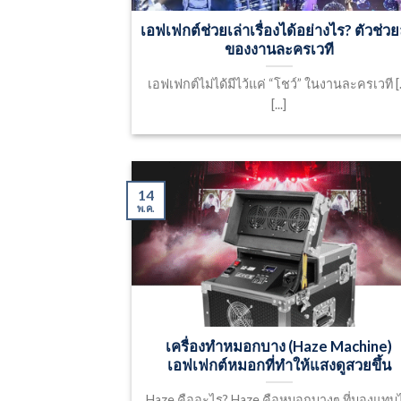
เอฟเฟกต์ช่วยเล่าเรื่องได้อย่างไร? ตัวช่วย
ของงานละครเวที
เอฟเฟกต์ไม่ได้มีไว้แค่ “โชว์” ในงานละครเวที [..
[...]
14
พ.ค.
เครื่องทำหมอกบาง (Haze Machine)
เอฟเฟกต์หมอกที่ทำให้แสงดูสวยขึ้น
Haze คืออะไร? Haze คือหมอกบางๆ ที่มองแทบไ