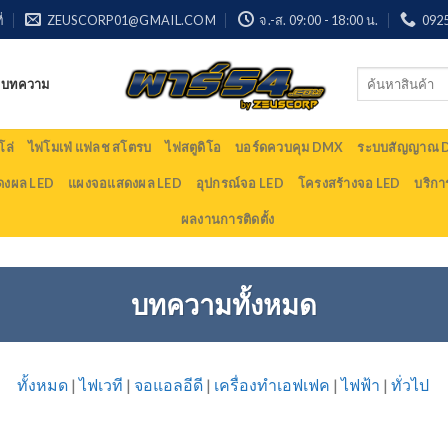
่
ZEUSCORP01@GMAIL.COM
จ.-ส. 09:00 - 18:00 น.
092
Search
บทความ
for:
ล่
ไฟโมเฟ่ แฟลช สโตรบ
ไฟสตูดิโอ
บอร์ดควบคุม DMX
ระบบสัญญาณ
ดงผล LED
แผงจอแสดงผล LED
อุปกรณ์จอ LED
โครงสร้างจอ LED
บริกา
ผลงานการติดตั้ง
บทความทั้งหมด
ทั้งหมด
|
ไฟเวที
|
จอแอลอีดี
|
เครื่องทำเอฟเฟค
|
ไฟฟ้า
|
ทั่วไป