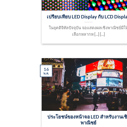
เปรียบเทียบ LED Display กับ LCD Displ
ในยุคดิจิทัลปัจจุบัน จอแสดงผลเชิงพาณิชย์มีให
เลือกหลากห [...] [...]
16
พ.ค.
ประโยชน์ของหน้าจอ LED สำหรับงานเช
พาณิชย์