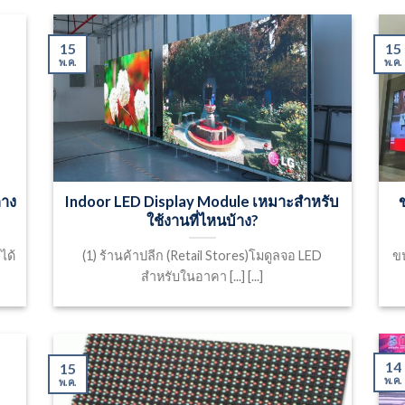
15
15
พ.ค.
พ.ค.
ลาง
Indoor LED Display Module เหมาะสำหรับ
ใช้งานที่ไหนบ้าง?
ได้
(1) ร้านค้าปลีก (Retail Stores)โมดูลจอ LED
ข
สำหรับในอาคา [...] [...]
14
15
พ.ค.
พ.ค.