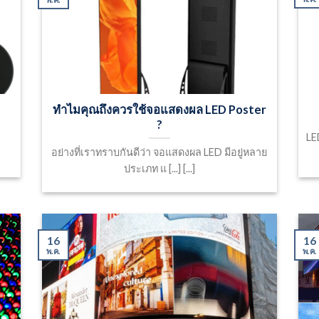
ทำไมคุณถึงควรใช้จอแสดงผล LED Poster
?
LE
อย่างที่เราทราบกันดีว่า จอแสดงผล LED มีอยู่หลาย
ประเภท แ [...] [...]
16
16
พ.ค.
พ.ค.