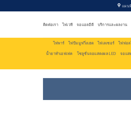
Skip
แผนที
to
content
ติดต่อเรา
ไฟเวที
จอแอลอีดี
บริการและผลงาน
ไฟพาร์
ไฟบีม มูฟวิ่งเฮด
ไฟเลเซอร์
ไฟฟอลโ
น้ำยาทำเอฟเฟค
โซลูชั่นจอแสดงผล LED
จอแส