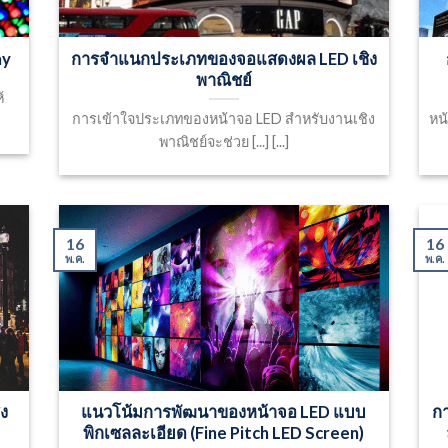
ay
การจำแนกประเภทของจอแสดงผล LED เชิง
พาณิชย์
้
การเข้าใจประเภทของหน้าจอ LED สำหรับงานเชิง
หน
พาณิชย์จะช่วย [...] [...]
16
16
พ.ค.
พ.ค.
ิง
แนวโน้มการพัฒนาของหน้าจอ LED แบบ
ก
พิกเซลละเอียด (Fine Pitch LED Screen)