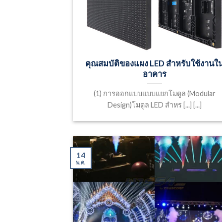
คุณสมบัติของแผง LED สำหรับใช้งานใ
อาคาร
(1) การออกแบบแบบแยกโมดูล (Modular
Design)โมดูล LED สำหร [...] [...]
14
พ.ค.