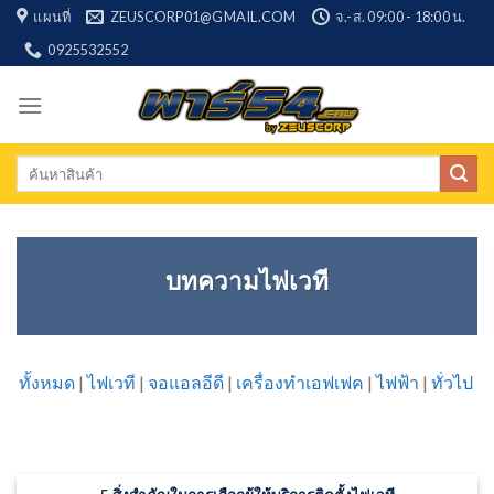
Skip
แผนที่
ZEUSCORP01@GMAIL.COM
จ.-ส. 09:00 - 18:00 น.
to
0925532552
content
Search
for:
บทความไฟเวที
ทั้งหมด
|
ไฟเวที
|
จอแอลอีดี
|
เครื่องทำเอฟเฟค
|
ไฟฟ้า
|
ทั่วไป