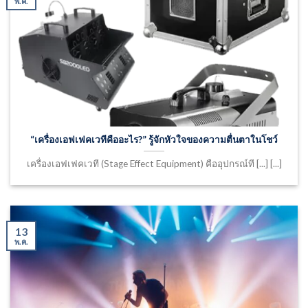
พ.ค.
“เครื่องเอฟเฟคเวทีคืออะไร?” รู้จักหัวใจของความตื่นตาในโชว์
เครื่องเอฟเฟคเวที (Stage Effect Equipment) คืออุปกรณ์ที [...] [...]
13
พ.ค.