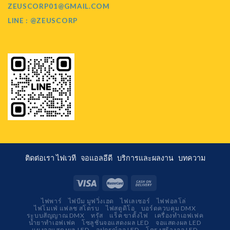
ZEUSCORP01@GMAIL.COM
LINE : @ZEUSCORP
ติดต่อเรา
ไฟเวที
จอแอลอีดี
บริการและผลงาน
บทความ
ไฟพาร์
ไฟบีม มูฟวิ่งเฮด
ไฟเลเซอร์
ไฟฟอลโล่
ไฟโมเฟ่ แฟลช สโตรบ
ไฟสตูดิโอ
บอร์ดควบคุม DMX
ระบบสัญญาณ DMX
ทรัส
แร็ค ขาตั้งไฟ
เครื่องทำเอฟเฟค
น้ำยาทำเอฟเฟค
โซลูชั่นจอแสดงผล LED
จอแสดงผล LED
แผงจอแสดงผล LED
อุปกรณ์จอ LED
โครงสร้างจอ LED