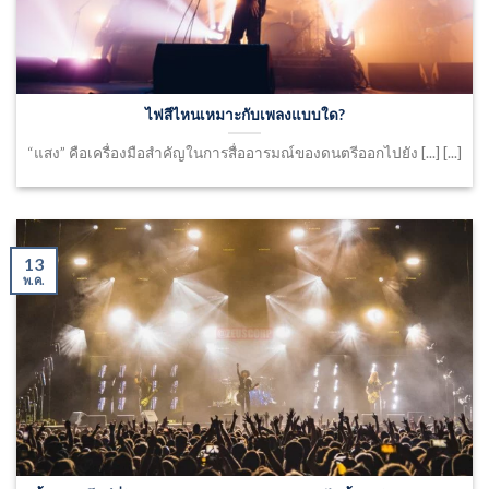
ไฟสีไหนเหมาะกับเพลงแบบใด?
“แสง” คือเครื่องมือสำคัญในการสื่ออารมณ์ของดนตรีออกไปยัง [...] [...]
13
พ.ค.