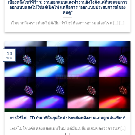
เบื้องหลังโชว์ที่ว้าว! งานออกแบบแสงทำงานยังไงตั้งแต่ต้นจนจบการ
ออกแบบแสงไม่ใช่แค่เปิดไฟ แต่คือการ “ออกแบบประสบการณ์ของ
คนดู”
เริ่มจากวิเคราะห์สคริปต์/ธีม ว่าโชว์ต้องการอารมณ์อะไร ส [...] [...]
13
พ.ค.
การใช้ไฟ LED กับเวทีในยุคใหม่ ประหยัดพลังงานแถมลูกเล่นเพียบ!
LED ไม่ใช่แค่แหล่งแสงแบบใหม่ แต่มันเปลี่ยนเกมของวงการแส [...]
[...]