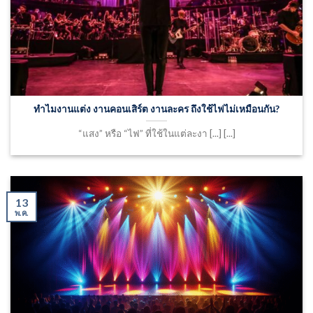
ทำไมงานแต่ง งานคอนเสิร์ต งานละคร ถึงใช้ไฟไม่เหมือนกัน?
“แสง” หรือ “ไฟ” ที่ใช้ในแต่ละงา [...] [...]
13
พ.ค.