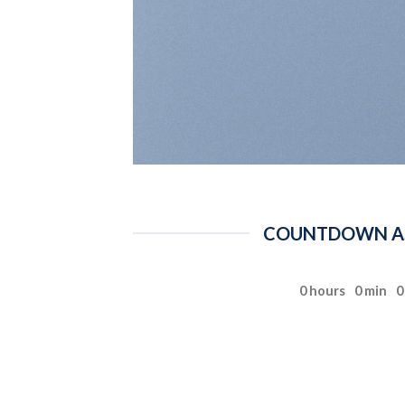
COUNTDOWN AS
0
hours
0
min
0