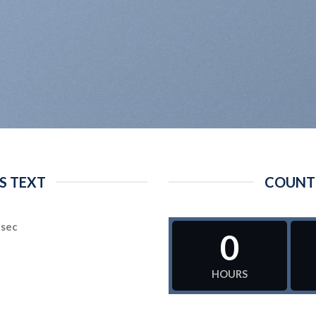
 TEXT
COUNT
sec
0
HOURS