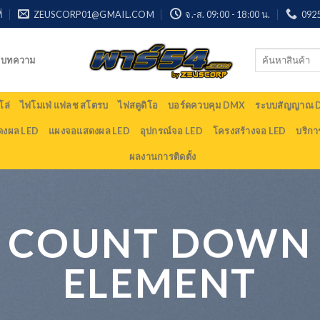
่
ZEUSCORP01@GMAIL.COM
จ.-ส. 09:00 - 18:00 น.
092
Search
บทความ
for:
ล่
ไฟโมเฟ่ แฟลช สโตรบ
ไฟสตูดิโอ
บอร์ดควบคุม DMX
ระบบสัญญาณ
ดงผล LED
แผงจอแสดงผล LED
อุปกรณ์จอ LED
โครงสร้างจอ LED
บริกา
ผลงานการติดตั้ง
COUNT DOWN
ELEMENT