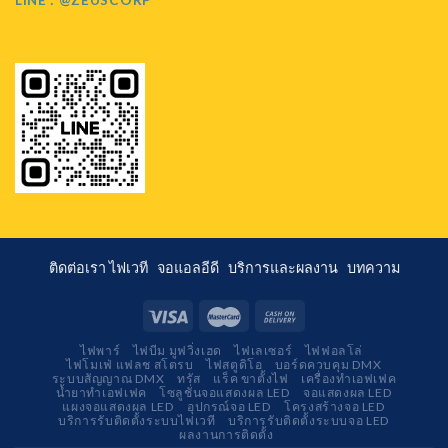
ติดต่อเรา
ไฟเวที
จอแอลอีดี
บริการและผลงาน
บทความ
ไฟพาร์
ไฟบีม มูฟวิ่งเฮด
ไฟเลเซอร์
ไฟฟอลโล่
ไฟโมเฟ่ แฟลช สโตรบ
ไฟสตูดิโอ
บอร์ดควบคุม DMX
ระบบสัญญาณ DMX
ทรัส
แร็ค ขาตั้งไฟ
เครื่องทำเอฟเฟค
น้ำยาทำเอฟเฟค
โซลูชั่นจอแสดงผล LED
จอแสดงผล LED
แผงจอแสดงผล LED
อุปกรณ์จอ LED
โครงสร้างจอ LED
บริการรับติดตั้งระบบไฟเวที
บริการรับติดตั้งระบบจอ LED
ผลงานการติดตั้ง