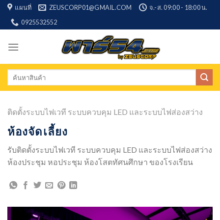
Skip
แผนที่
ZEUSCORP01@GMAIL.COM
จ.-ส. 09:00 - 18:00 น.
to
0925532552
content
Search
for:
ติดตั้งระบบไฟเวที ระบบควบคุม LED และระบบไฟส่องสว่าง
ห้องจัดเลี้ยง
รับติดตั้งระบบไฟเวที ระบบควบคุม LED และระบบไฟส่องสว่าง
ห้องประชุม หอประชุม ห้องโสตทัศนศึกษา ของโรงเรียน