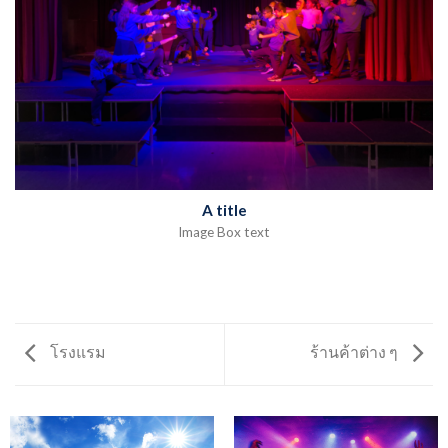
A title
Image Box text
โรงแรม
ร้านค้าต่าง ๆ