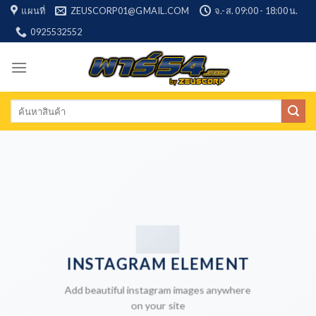
Skip
แผนที่
ZEUSCORP01@GMAIL.COM
จ.-ส. 09:00 - 18:00 น.
to
0925532552
content
Search
for:
INSTAGRAM ELEMENT
Add beautiful instagram images anywhere
on your site