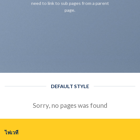
need to link to sub pages from a parent
page.
DEFAULT STYLE
Sorry, no pages was found
ไฟเวที