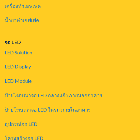
เครื่องทำเอฟเฟค
น้ำยาทำเอฟเฟค
จอ LED
LED Solution
LED Display
LED Module
ป้ายโฆษณาจอ LED กลางแจ้ง ภายนอกอาคาร
ป้ายโฆษณาจอ LED ในร่ม ภายในอาคาร
อุปกรณ์จอ LED
โครงสร้างจอ LED