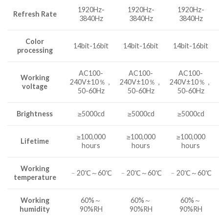
1920Hz-
1920Hz-
1920Hz-
Refresh Rate
3840Hz
3840Hz
3840Hz
Color
14bit-16bit
14bit-16bit
14bit-16bit
processing
AC100-
AC100-
AC100-
Working
240V±10％，
240V±10％，
240V±10％，
voltage
50-60Hz
50-60Hz
50-60Hz
Brightness
≥5000cd
≥5000cd
≥5000cd
≥100,000
≥100,000
≥100,000
Lifetime
hours
hours
hours
Working
﹣20℃～60℃
﹣20℃～60℃
﹣20℃～60℃
temperature
Working
60%～
60%～
60%～
humidity
90%RH
90%RH
90%RH