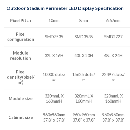
Outdoor Stadium Perimeter LED Display Specification
Pixel Pitch
10mm
8mm
6.67mm
Pixel
SMD3535
SMD3535
SMD2727
configuration
Module
32L X 16H
40L X 20H
48L X 24H
resolution
Pixel
10000 dots/
15625 dots/
22497 dots/
density(pixel/
㎡
㎡
㎡
㎡)
320mmL X
320mmL X
320mmL X
Module size
160mmH
160mmH
160mmH
960x960mm
960x960mm
960x960mm
Cabinet size
37.8” x 37.8”
37.8” x 37.8”
37.8” x 37.8”