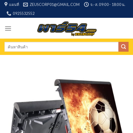
Skip
แผนที่
ZEUSCORP01@GMAIL.COM
จ.-ส. 09:00 - 18:00 น.
to
0925532552
content
Search
for: