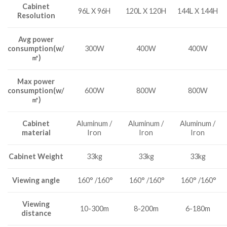
Cabinet
96L X 96H
120L X 120H
144L X 144H
Resolution
Avg power
consumption(w/
300W
400W
400W
㎡)
Max power
consumption(w/
600W
800W
800W
㎡)
Cabinet
Aluminum /
Aluminum /
Aluminum /
material
Iron
Iron
Iron
Cabinet Weight
33kg
33kg
33kg
Viewing angle
160° /160°
160° /160°
160° /160°
Viewing
10-300m
8-200m
6-180m
distance