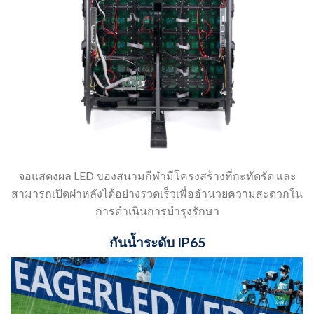
จอแสดงผล LED ของสนามกีฬามีโครงสร้างที่กะทัดรัด และ
สามารถเปิดฝาหลังได้อย่างรวดเร็วเพื่ออำนวยความสะดวกใน
การดำเนินการบำรุงรักษา
กันน้ำระดับ IP65