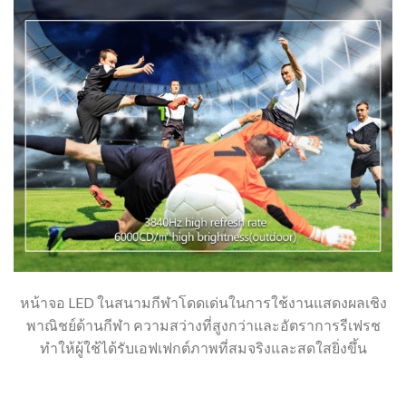
หน้าจอ LED ในสนามกีฬาโดดเด่นในการใช้งานแสดงผลเชิง
พาณิชย์ด้านกีฬา ความสว่างที่สูงกว่าและอัตราการรีเฟรช
ทำให้ผู้ใช้ได้รับเอฟเฟกต์ภาพที่สมจริงและสดใสยิ่งขึ้น