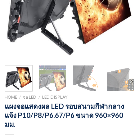
HOME
/
จอ LED
/
LED DISPLAY
แผงจอแสดงผล LED รอบสนามกีฬากลาง
แจ้ง P10/P8/P6.67/P6 ขนาด 960×960
มม.