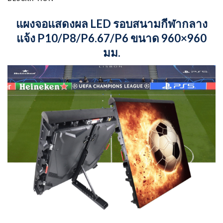
แผงจอแสดงผล LED รอบสนามกีฬากลาง
แจ้ง P10/P8/P6.67/P6 ขนาด 960×960
มม.