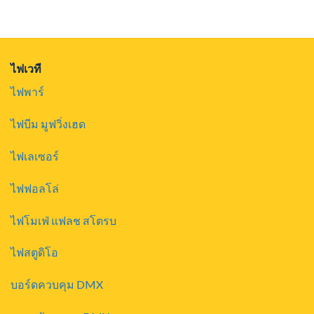
400.00.
ไฟเวที
ไฟพาร์
ไฟบีม มูฟวิ่งเฮด
ไฟเลเซอร์
ไฟฟอลโล่
ไฟโมเฟ่ แฟลช สโตรบ
ไฟสตูดิโอ
บอร์ดควบคุม DMX