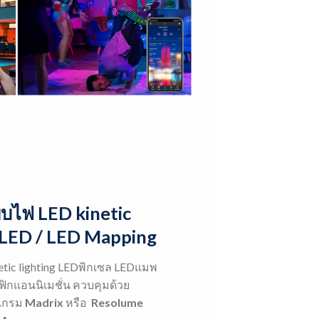
ะบบไฟ LED kinetic
el LED / LED Mapping
netic lighting LEDพิกเซล LEDแมพ
ฟิกแอนนิเมชั่น ควบคุมด้วย
รแกรม
Madrix
หรือ
Resolume