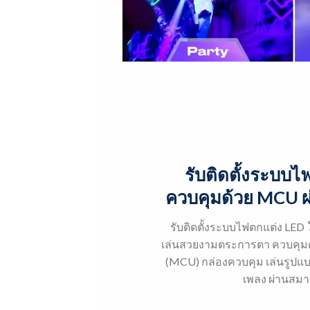
รับติดตั้งระบบ
ควบคุมด้วย MCU 
รับติดตั้งระบบไฟตกแต่ง LED
เล่นสวยงามตระการตา ควบคุม
(MCU) กล่องควบคุม เล่นรูปแบบ
เพลง ผ่านสม