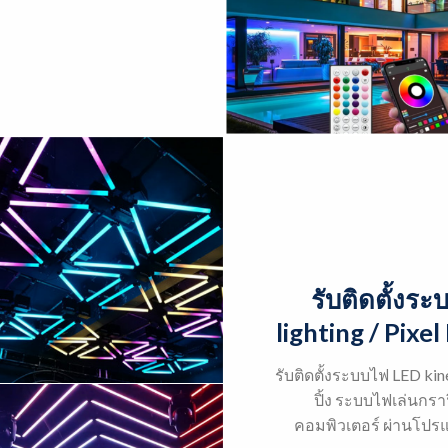
รับติดตั้งร
lighting / Pix
รับติดตั้งระบบไฟ LED ki
ปิ้ง ระบบไฟเล่นกรา
คอมพิวเตอร์ ผ่านโป