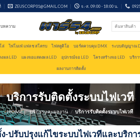
่
ZEUSCORP01@GMAIL.COM
จ.-ส. 09:00 - 18:00 น.
092
Search
บทความ
for:
ล่
ไฟโมเฟ่ แฟลช สโตรบ
ไฟสตูดิโอ
บอร์ดควบคุม DMX
ระบบสัญญาณ
ดงผล LED
แผงจอแสดงผล LED
อุปกรณ์จอ LED
โครงสร้างจอ LED
บริกา
ผลงานการติดตั้ง
บริการรับติดตั้งระบบไฟเวที
HOME
/
บริการและผลงาน
/
บริการรับติดตั้งระบบไฟเวที
ั้ง-ปรับปรุงแก้ไขระบบไฟเวทีและบริการ