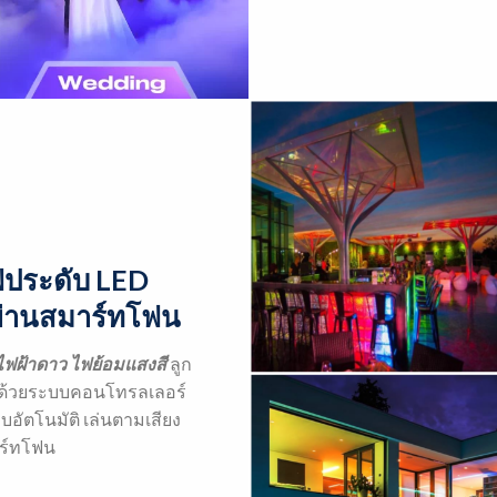
ไฟประดับ LED
ผ่านสมาร์ทโฟน
ไฟฝ้าดาว
ไฟย้อมแสงสี
ลูก
ด้วยระบบคอนโทรลเลอร์
อัตโนมัติ เล่นตามเสียง
าร์ทโฟน