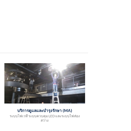
บริการดูแลและบำรุงรักษา (MA)
ระบบไฟเวที ระบบควบคุม LED และระบบไฟส่อง
สว่าง