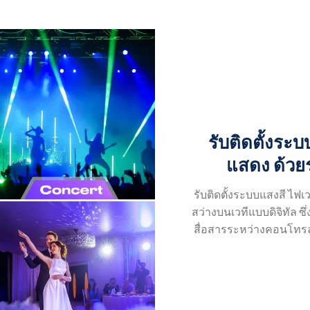
รับติดตั้งระ
แสดง ด้ว
รับติดตั้งระบบแสงสี ไ
สว่างบนเวทีแบบดิจิทัล
สื่อสารระหว่างคอนโทรล