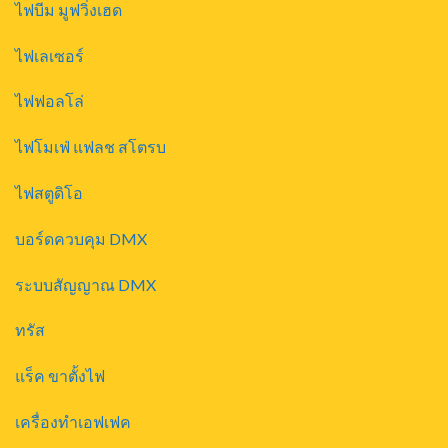
ไฟบีม มูฟวิ่งเฮด
ไฟเลเซอร์
ไฟฟอลโล่
ไฟโมเฟ่ แฟลช สโตรบ
ไฟสตูดิโอ
บอร์ดควบคุม DMX
ระบบสัญญาณ DMX
ทรัส
แร็ค ขาตั้งไฟ
เครื่องทำเอฟเฟค