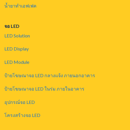
น้ำยาทำเอฟเฟค
จอ LED
LED Solution
LED Display
LED Module
ป้ายโฆษณาจอ LED กลางแจ้ง ภายนอกอาคาร
ป้ายโฆษณาจอ LED ในร่ม ภายในอาคาร
อุปกรณ์จอ LED
โครงสร้างจอ LED