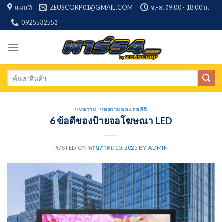
Skip
แผนที่
ZEUSCORP01@GMAIL.COM
จ.-ส. 09:00 - 18:00 น.
to
0925532552
content
Search
for:
บทความ
,
บทความจอแอลอีดี
6 ข้อดีของป้ายจอโฆษณา LED
POSTED ON
พฤษภาคม 10, 2025
BY
ADMIN