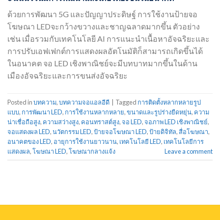
ด้วยการพัฒนา 5G และปัญญาประดิษฐ์ การใช้งานป้ายจอ
โฆษณา LEDจะกว้างขวางและชาญฉลาดมากขึ้น ตัวอย่าง
เช่น เมื่อรวมกับเทคโนโลยี AI การแนะนำเนื้อหาอัจฉริยะและ
การปรับเอฟเฟกต์การแสดงผลอัตโนมัติก็สามารถเกิดขึ้นได้
ในอนาคต จอ LED เชิงพาณิชย์จะมีบทบาทมากขึ้นในด้าน
เมืองอัจฉริยะและการขนส่งอัจฉริยะ
Posted in
บทความ
,
บทความจอแอลอีดี
|
Tagged
การติดตั้งหลากหลายรูป
แบบ
,
การพัฒนา LED
,
การใช้งานหลากหลาย
,
ขนาดและรูปร่างยืดหยุ่น
,
ความ
น่าเชื่อถือสูง
,
ความสว่างสูง
,
คอนทราสต์สูง
,
จอ LED
,
จอภาพ LED เชิงพาณิชย์
,
จอแสดงผล LED
,
นวัตกรรม LED
,
ป้ายจอโฆษณา LED
,
ป้ายดิจิทัล
,
สื่อโฆษณา
,
อนาคตของ LED
,
อายุการใช้งานยาวนาน
,
เทคโนโลยี LED
,
เทคโนโลยีการ
แสดงผล
,
โฆษณา LED
,
โฆษณากลางแจ้ง
Leave a comment