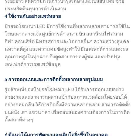
ระยะยาว ลดความถี่ในการบำรุงรักษาและเปลี่ยนใหม่ ช่วย
ประหยัดต้นทุนการดำเนินงาน
4 ใช้งานกันอย่างแพร่หลาย
ป้ายจอโฆษณา LED มีการใช้งานที่หลากหลาย สามารถใช้ใน
โฆษณากลางแจ้ง ศูนย์การค้า สนามบิน สถานีรถไฟ สนาม
กีฬา คอนเสิร์ต นิทรรศการ และโอกาสอื่นๆ ความสว่างสูง คอ
นทราสต์สูง และความคมชัดสูงทำให้มีเอฟเฟกต์การแสดงผล
คุณภาพสูงในทุกฉาก ดึงดูดสายตาของผู้ชม และปรับปรุง
เอฟเฟกต์การเผยแพร่ข้อมูล
5 การออกแบบและการติดตั้งหลากหลายรูปแบบ
รูปลักษณ์ของป้ายจอโฆษณา LED ได้รับการออกแบบอย่าง
สวยงามและสามารถผสานเข้ากับสภาพแวดล้อมโดยรอบได้
อย่างกลมกลืน วิธีการติดตั้งมีความหลากหลาย สามารถติดตั้ง
บนผนัง เสา แขวน ฯลฯ เพื่อตอบสนองความต้องการในการติด
ตั้งสถาที่ต่างๆ
6 มีแนวโน้มการพัฒนาและเติบโตยิ่งขึ้นในอนาคต