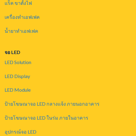
แร็ค ขาตั้งไฟ
เครื่องทำเอฟเฟค
น้ำยาทำเอฟเฟค
จอ LED
LED Solution
LED Display
LED Module
ป้ายโฆษณาจอ LED กลางแจ้ง ภายนอกอาคาร
ป้ายโฆษณาจอ LED ในร่ม ภายในอาคาร
อุปกรณ์จอ LED