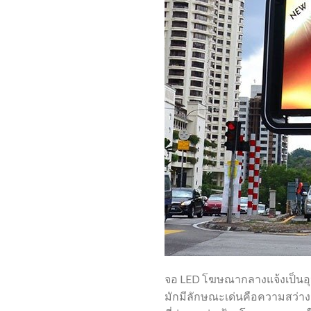
จอ LED โฆษณากลางแจ้งเป็นอ
มักมีลักษณะเด่นคือความสว่างส