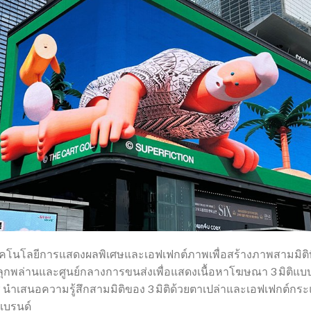
ทคโนโลยีการแสดงผลพิเศษและเอฟเฟกต์ภาพเพื่อสร้างภาพสามมิติท
ที่พลุกพล่านและศูนย์กลางการขนส่งเพื่อแสดงเนื้อหาโฆษณา 3 มิต
° นำเสนอความรู้สึกสามมิติของ 3 มิติด้วยตาเปล่าและเอฟเฟกต์ก
แบรนด์