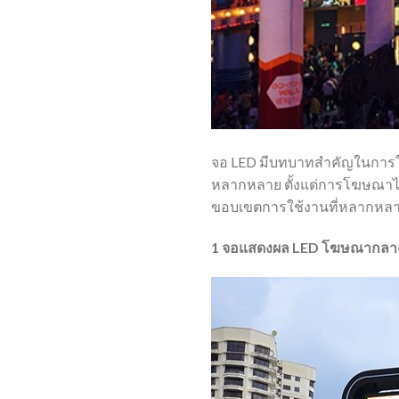
จอ LED มีบทบาทสำคัญในการใ
หลากหลาย ตั้งแต่การโฆษณาไ
ขอบเขตการใช้งานที่หลากหลา
1 จอแสดงผล LED โฆษณากลาง