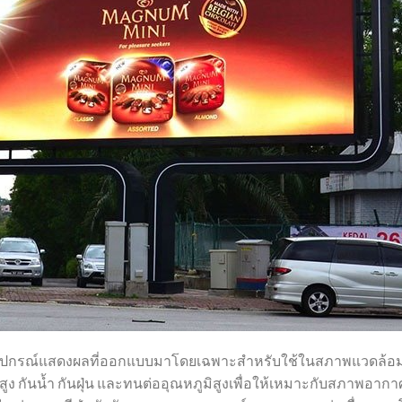
ุปกรณ์แสดงผลที่ออกแบบมาโดยเฉพาะสำหรับใช้ในสภาพแวดล้อมก
ูง กันน้ำ กันฝุ่น และทนต่ออุณหภูมิสูงเพื่อให้เหมาะกับสภาพอากา