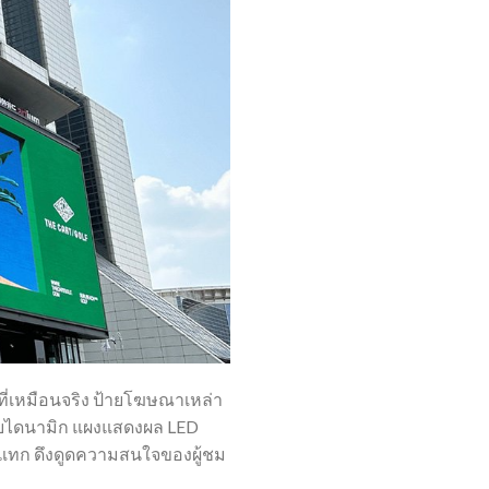
ี่เหมือนจริง ป้ายโฆษณาเหล่า
ิแบบไดนามิก แผงแสดงผล LED
ระแทก ดึงดูดความสนใจของผู้ชม