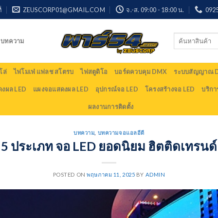
่
ZEUSCORP01@GMAIL.COM
จ.-ส. 09:00 - 18:00 น.
092
Search
บทความ
for:
ล่
ไฟโมเฟ่ แฟลช สโตรบ
ไฟสตูดิโอ
บอร์ดควบคุม DMX
ระบบสัญญาณ
ดงผล LED
แผงจอแสดงผล LED
อุปกรณ์จอ LED
โครงสร้างจอ LED
บริกา
ผลงานการติดตั้ง
บทความ
,
บทความจอแอลอีดี
5 ประเภท จอ LED ยอดนิยม ฮิตติดเทรนด์
POSTED ON
พฤษภาคม 11, 2025
BY
ADMIN