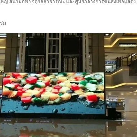
ใหญ่ สนามกีฬา จัตุรัสสาธารณะ และศูนย์กลางการขนส่งเพื่อแสดง
ร่ม