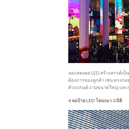
จอแสดงผล LED สร้างสรรค์เป็น
ต้องการของลูกค้า เช่น ทรงกลม
ตัวแบรนด์ งานขนาดใหญ่ และก
4 จอป้าย LED โฆษณา 3 มิติ