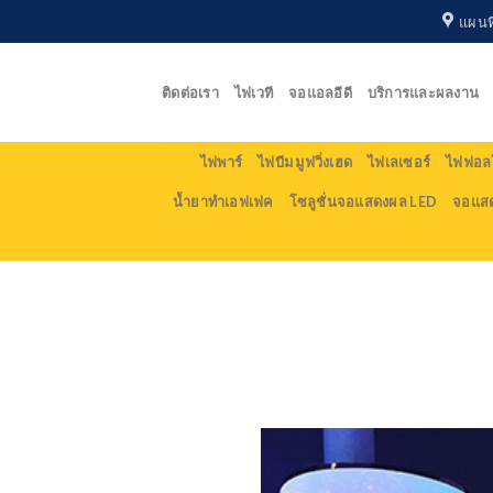
Skip
แผนที
to
content
ติดต่อเรา
ไฟเวที
จอแอลอีดี
บริการและผลงาน
ไฟพาร์
ไฟบีม มูฟวิ่งเฮด
ไฟเลเซอร์
ไฟฟอลโ
น้ำยาทำเอฟเฟค
โซลูชั่นจอแสดงผล LED
จอแส