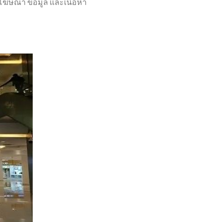
โฆษณา ข้อมูล และเนื้อหา