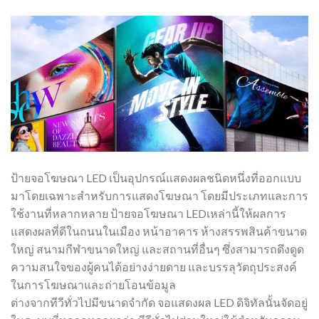
ป้ายจอโฆษณา LED เป็นอุปกรณ์แสดงผลชนิดหนึ่งที่ออกแบบ
มาโดยเฉพาะสำหรับการแสดงโฆษณา โดยมีประเภทและการ
ใช้งานที่หลากหลาย ป้ายจอโฆษณา LEDเหล่านี้ให้ผลการ
แสดงผลที่ดีในถนนในเมือง หน้าอาคาร ห้างสรรพสินค้าขนาด
ใหญ่ สนามกีฬาขนาดใหญ่ และสถานที่อื่นๆ ซึ่งสามารถดึงดูด
ความสนใจของผู้คนได้อย่างง่ายดาย และบรรลุวัตถุประสงค์
ในการโฆษณาและถ่ายโอนข้อมูล
ต่างจากทีวีทั่วไปมีขนาดจำกัด จอแสดงผล LED ดิจิทัลนั้นจัดอยู่