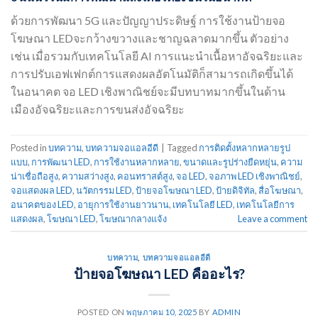
ด้วยการพัฒนา 5G และปัญญาประดิษฐ์ การใช้งานป้ายจอ
โฆษณา LEDจะกว้างขวางและชาญฉลาดมากขึ้น ตัวอย่าง
เช่น เมื่อรวมกับเทคโนโลยี AI การแนะนำเนื้อหาอัจฉริยะและ
การปรับเอฟเฟกต์การแสดงผลอัตโนมัติก็สามารถเกิดขึ้นได้
ในอนาคต จอ LED เชิงพาณิชย์จะมีบทบาทมากขึ้นในด้าน
เมืองอัจฉริยะและการขนส่งอัจฉริยะ
Posted in
บทความ
,
บทความจอแอลอีดี
|
Tagged
การติดตั้งหลากหลายรูป
แบบ
,
การพัฒนา LED
,
การใช้งานหลากหลาย
,
ขนาดและรูปร่างยืดหยุ่น
,
ความ
น่าเชื่อถือสูง
,
ความสว่างสูง
,
คอนทราสต์สูง
,
จอ LED
,
จอภาพ LED เชิงพาณิชย์
,
จอแสดงผล LED
,
นวัตกรรม LED
,
ป้ายจอโฆษณา LED
,
ป้ายดิจิทัล
,
สื่อโฆษณา
,
อนาคตของ LED
,
อายุการใช้งานยาวนาน
,
เทคโนโลยี LED
,
เทคโนโลยีการ
แสดงผล
,
โฆษณา LED
,
โฆษณากลางแจ้ง
Leave a comment
บทความ
,
บทความจอแอลอีดี
ป้ายจอโฆษณา LED คืออะไร?
POSTED ON
พฤษภาคม 10, 2025
BY
ADMIN