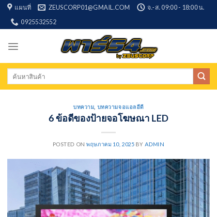
Skip
แผนที่
ZEUSCORP01@GMAIL.COM
จ.-ส. 09:00 - 18:00 น.
to
0925532552
content
Search
for:
บทความ
,
บทความจอแอลอีดี
6 ข้อดีของป้ายจอโฆษณา LED
POSTED ON
พฤษภาคม 10, 2025
BY
ADMIN