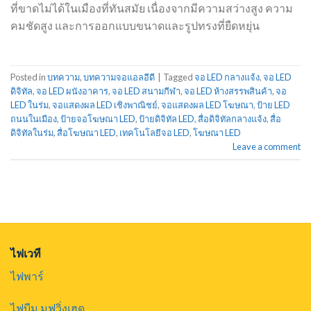
ที่ขาดไม่ได้ในเมืองที่ทันสมัย ​​เนื่องจากมีความสว่างสูง ความ
คมชัดสูง และการออกแบบขนาดและรูปทรงที่ยืดหยุ่น
Posted in
บทความ
,
บทความจอแอลอีดี
|
Tagged
จอ LED กลางแจ้ง
,
จอ LED
ดิจิทัล
,
จอ LED ผนังอาคาร
,
จอ LED สนามกีฬา
,
จอ LED ห้างสรรพสินค้า
,
จอ
LED ในร่ม
,
จอแสดงผล LED เชิงพาณิชย์
,
จอแสดงผล LED โฆษณา
,
ป้าย LED
ถนนในเมือง
,
ป้ายจอโฆษณา LED
,
ป้ายดิจิทัล LED
,
สื่อดิจิทัลกลางแจ้ง
,
สื่อ
ดิจิทัลในร่ม
,
สื่อโฆษณา LED
,
เทคโนโลยีจอ LED
,
โฆษณา LED
Leave a comment
ไฟเวที
ไฟพาร์
ไฟบีม มูฟวิ่งเฮด