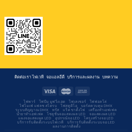
ติดต่อเรา
ไฟเวที
จอแอลอีดี
บริการและผลงาน
บทความ
ไฟพาร์
ไฟบีม มูฟวิ่งเฮด
ไฟเลเซอร์
ไฟฟอลโล่
ไฟโมเฟ่ แฟลช สโตรบ
ไฟสตูดิโอ
บอร์ดควบคุม DMX
ระบบสัญญาณ DMX
ทรัส
แร็ค ขาตั้งไฟ
เครื่องทำเอฟเฟค
น้ำยาทำเอฟเฟค
โซลูชั่นจอแสดงผล LED
จอแสดงผล LED
แผงจอแสดงผล LED
อุปกรณ์จอ LED
โครงสร้างจอ LED
บริการรับติดตั้งระบบไฟเวที
บริการรับติดตั้งระบบจอ LED
ผลงานการติดตั้ง