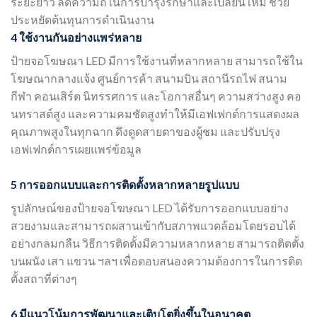
ระยะยาว ลดความถี่ในการบำรุงรักษาและเปลี่ยนใหม่ ช่วย
ประหยัดต้นทุนการดำเนินงาน
4 ใช้งานกันอย่างแพร่หลาย
ป้ายจอโฆษณา LED มีการใช้งานที่หลากหลาย สามารถใช้ใน
โฆษณากลางแจ้ง ศูนย์การค้า สนามบิน สถานีรถไฟ สนาม
กีฬา คอนเสิร์ต นิทรรศการ และโอกาสอื่นๆ ความสว่างสูง คอ
นทราสต์สูง และความคมชัดสูงทำให้มีเอฟเฟกต์การแสดงผล
คุณภาพสูงในทุกฉาก ดึงดูดสายตาของผู้ชม และปรับปรุง
เอฟเฟกต์การเผยแพร่ข้อมูล
5 การออกแบบและการติดตั้งหลากหลายรูปแบบ
รูปลักษณ์ของป้ายจอโฆษณา LED ได้รับการออกแบบอย่าง
สวยงามและสามารถผสานเข้ากับสภาพแวดล้อมโดยรอบได้
อย่างกลมกลืน วิธีการติดตั้งมีความหลากหลาย สามารถติดตั้ง
บนผนัง เสา แขวน ฯลฯ เพื่อตอบสนองความต้องการในการติด
ตั้งสถาที่ต่างๆ
6 มีแนวโน้มการพัฒนาและเติบโตยิ่งขึ้นในอนาคต