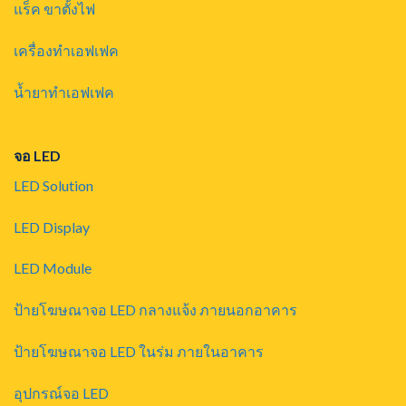
แร็ค ขาตั้งไฟ
เครื่องทำเอฟเฟค
น้ำยาทำเอฟเฟค
จอ LED
LED Solution
LED Display
LED Module
ป้ายโฆษณาจอ LED กลางแจ้ง ภายนอกอาคาร
ป้ายโฆษณาจอ LED ในร่ม ภายในอาคาร
อุปกรณ์จอ LED