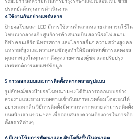
ระยะยาว ลดความถี่ในการบำรุงรักษาและเปลี่ยนใหม่ ช่วย
ประหยัดต้นทุนการดำเนินงาน
4 ใช้งานกันอย่างแพร่หลาย
ป้ายจอโฆษณา LED มีการใช้งานที่หลากหลาย สามารถใช้ใน
โฆษณากลางแจ้ง ศูนย์การค้า สนามบิน สถานีรถไฟ สนาม
กีฬา คอนเสิร์ต นิทรรศการ และโอกาสอื่นๆ ความสว่างสูง คอ
นทราสต์สูง และความคมชัดสูงทำให้มีเอฟเฟกต์การแสดงผล
คุณภาพสูงในทุกฉาก ดึงดูดสายตาของผู้ชม และปรับปรุง
เอฟเฟกต์การเผยแพร่ข้อมูล
5 การออกแบบและการติดตั้งหลากหลายรูปแบบ
รูปลักษณ์ของป้ายจอโฆษณา LED ได้รับการออกแบบอย่าง
สวยงามและสามารถผสานเข้ากับสภาพแวดล้อมโดยรอบได้
อย่างกลมกลืน วิธีการติดตั้งมีความหลากหลาย สามารถติดตั้ง
บนผนัง เสา แขวน ฯลฯ เพื่อตอบสนองความต้องการในการติด
ตั้งสถาที่ต่างๆ
6 มีแนวโน้มการพัฒนาและเติบโตยิ่งขึ้นในอนาคต