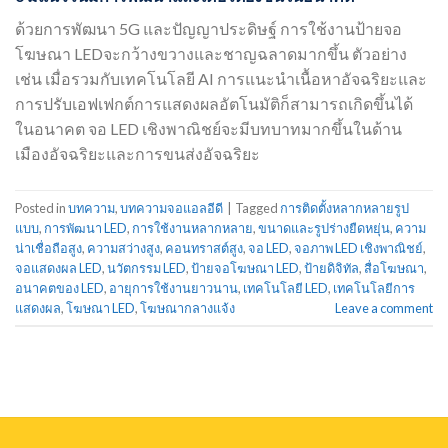
ด้วยการพัฒนา 5G และปัญญาประดิษฐ์ การใช้งานป้ายจอ
โฆษณา LEDจะกว้างขวางและชาญฉลาดมากขึ้น ตัวอย่าง
เช่น เมื่อรวมกับเทคโนโลยี AI การแนะนำเนื้อหาอัจฉริยะและ
การปรับเอฟเฟกต์การแสดงผลอัตโนมัติก็สามารถเกิดขึ้นได้
ในอนาคต จอ LED เชิงพาณิชย์จะมีบทบาทมากขึ้นในด้าน
เมืองอัจฉริยะและการขนส่งอัจฉริยะ
Posted in
บทความ
,
บทความจอแอลอีดี
|
Tagged
การติดตั้งหลากหลายรูป
แบบ
,
การพัฒนา LED
,
การใช้งานหลากหลาย
,
ขนาดและรูปร่างยืดหยุ่น
,
ความ
น่าเชื่อถือสูง
,
ความสว่างสูง
,
คอนทราสต์สูง
,
จอ LED
,
จอภาพ LED เชิงพาณิชย์
,
จอแสดงผล LED
,
นวัตกรรม LED
,
ป้ายจอโฆษณา LED
,
ป้ายดิจิทัล
,
สื่อโฆษณา
,
อนาคตของ LED
,
อายุการใช้งานยาวนาน
,
เทคโนโลยี LED
,
เทคโนโลยีการ
แสดงผล
,
โฆษณา LED
,
โฆษณากลางแจ้ง
Leave a comment