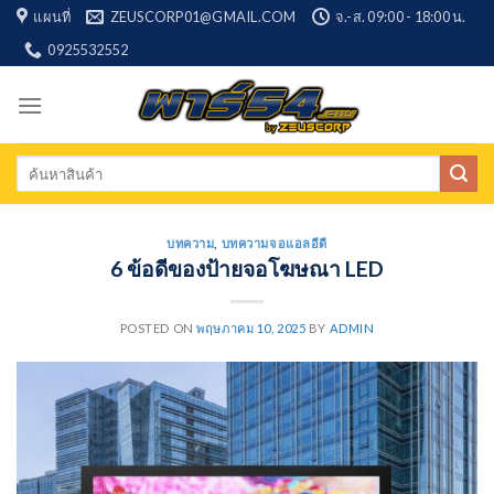
Skip
แผนที่
ZEUSCORP01@GMAIL.COM
จ.-ส. 09:00 - 18:00 น.
to
0925532552
content
Search
for:
บทความ
,
บทความจอแอลอีดี
6 ข้อดีของป้ายจอโฆษณา LED
POSTED ON
พฤษภาคม 10, 2025
BY
ADMIN