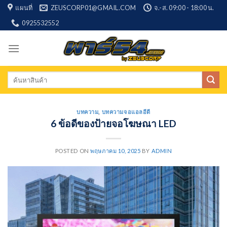
Skip
แผนที่
ZEUSCORP01@GMAIL.COM
จ.-ส. 09:00 - 18:00 น.
to
0925532552
content
Search
for:
บทความ
,
บทความจอแอลอีดี
6 ข้อดีของป้ายจอโฆษณา LED
POSTED ON
พฤษภาคม 10, 2025
BY
ADMIN