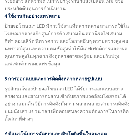
ระยะยาว ลดความถี่ในการบำรุงรักษาและเปลี่ยนใหม่ ช่วย
ประหยัดต้นทุนการดำเนินงาน
4 ใช้งานกันอย่างแพร่หลาย
ป้ายจอโฆษณา LED มีการใช้งานที่หลากหลาย สามารถใช้ใน
โฆษณากลางแจ้ง ศูนย์การค้า สนามบิน สถานีรถไฟ สนาม
กีฬา คอนเสิร์ต นิทรรศการ และโอกาสอื่นๆ ความสว่างสูง คอ
นทราสต์สูง และความคมชัดสูงทำให้มีเอฟเฟกต์การแสดงผล
คุณภาพสูงในทุกฉาก ดึงดูดสายตาของผู้ชม และปรับปรุง
เอฟเฟกต์การเผยแพร่ข้อมูล
5 การออกแบบและการติดตั้งหลากหลายรูปแบบ
รูปลักษณ์ของป้ายจอโฆษณา LED ได้รับการออกแบบอย่าง
สวยงามและสามารถผสานเข้ากับสภาพแวดล้อมโดยรอบได้
อย่างกลมกลืน วิธีการติดตั้งมีความหลากหลาย สามารถติดตั้ง
บนผนัง เสา แขวน ฯลฯ เพื่อตอบสนองความต้องการในการติด
ตั้งสถาที่ต่างๆ
6 มีแนวโน้มการพัฒนาและเติบโตยิ่งขึ้นในอนาคต