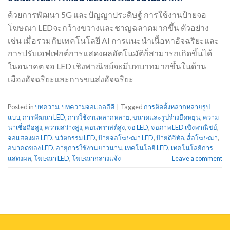
ด้วยการพัฒนา 5G และปัญญาประดิษฐ์ การใช้งานป้ายจอ
โฆษณา LEDจะกว้างขวางและชาญฉลาดมากขึ้น ตัวอย่าง
เช่น เมื่อรวมกับเทคโนโลยี AI การแนะนำเนื้อหาอัจฉริยะและ
การปรับเอฟเฟกต์การแสดงผลอัตโนมัติก็สามารถเกิดขึ้นได้
ในอนาคต จอ LED เชิงพาณิชย์จะมีบทบาทมากขึ้นในด้าน
เมืองอัจฉริยะและการขนส่งอัจฉริยะ
Posted in
บทความ
,
บทความจอแอลอีดี
|
Tagged
การติดตั้งหลากหลายรูป
แบบ
,
การพัฒนา LED
,
การใช้งานหลากหลาย
,
ขนาดและรูปร่างยืดหยุ่น
,
ความ
น่าเชื่อถือสูง
,
ความสว่างสูง
,
คอนทราสต์สูง
,
จอ LED
,
จอภาพ LED เชิงพาณิชย์
,
จอแสดงผล LED
,
นวัตกรรม LED
,
ป้ายจอโฆษณา LED
,
ป้ายดิจิทัล
,
สื่อโฆษณา
,
อนาคตของ LED
,
อายุการใช้งานยาวนาน
,
เทคโนโลยี LED
,
เทคโนโลยีการ
แสดงผล
,
โฆษณา LED
,
โฆษณากลางแจ้ง
Leave a comment