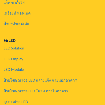
แร็ค ขาตั้งไฟ
เครื่องทำเอฟเฟค
น้ำยาทำเอฟเฟค
จอ LED
LED Solution
LED Display
LED Module
ป้ายโฆษณาจอ LED กลางแจ้ง ภายนอกอาคาร
ป้ายโฆษณาจอ LED ในร่ม ภายในอาคาร
อุปกรณ์จอ LED