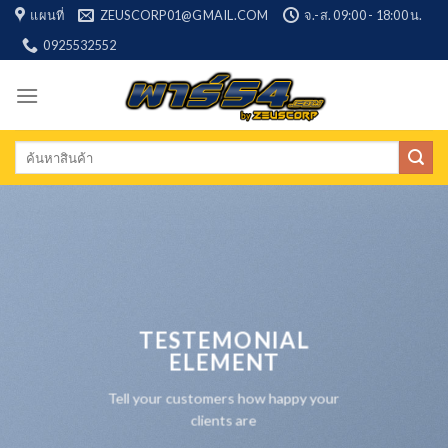
Skip
แผนที่
ZEUSCORP01@GMAIL.COM
จ.-ส. 09:00 - 18:00 น.
to
0925532552
content
Search
for:
TESTEMONIAL
ELEMENT
Tell your customers how happy your
clients are