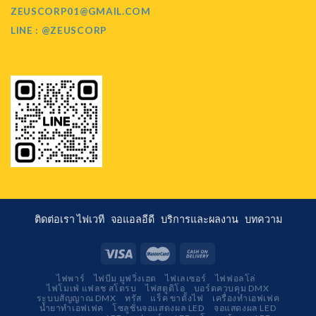
ZEUSCORP01@GMAIL.COM
LINE : @ZEUSCORP
ติดต่อเรา
ไฟเวที
จอแอลอีดี
บริการและผลงาน
บทความ
ไฟพาร์
ไฟบีม มูฟวิ่งเฮด
ไฟเลเซอร์
ไฟฟอลโล่
ไฟโมเฟ่ แฟลช สโตรบ
ไฟสตูดิโอ
บอร์ดควบคุม DMX
ระบบสัญญาณ DMX
ทรัส
แร็ค ขาตั้งไฟ
เครื่องทำเอฟเฟค
น้ำยาทำเอฟเฟค
โซลูชั่นจอแสดงผล LED
จอแสดงผล LED