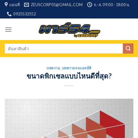
Skip
แผนที่
ZEUSCORP01@GMAIL.COM
จ.-ส. 09:00 - 18:00 น.
to
0925532552
content
Search
for:
บทความ
,
บทความจอแอลอีดี
ขนาดพิกเซลแบบไหนดีที่สุด?