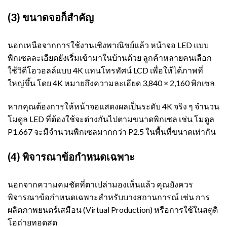
(3) ขนาดจอก็สำคัญ
นอกเหนือจากการใช้งานเชิงพาณิชย์แล้ว หน้าจอ LED แบบ
พิกเซลละเอียดยังเริ่มเข้ามาในบ้านด้วย ลูกค้าหลายคนเลือก
ใช้วิดีโอวอลล์แบบ 4K แทนโทรทัศน์ LCD เพื่อให้ได้ภาพที่
ใหญ่ขึ้น โดย 4K หมายถึงความละเอียด 3,840 × 2,160 พิกเซล
หากคุณต้องการให้หน้าจอแสดงผลเป็นระดับ 4K จริง ๆ จำนวน
โมดูล LED ที่ต้องใช้จะต่างกันไปตามขนาดพิกเซล เช่น โมดูล
P1.667 จะมีจำนวนพิกเซลมากกว่า P2.5 ในพื้นที่ขนาดเท่ากัน
(4) พิจารณาข้อกำหนดเฉพาะ
นอกจากความคมชัดที่ตาเปล่ามองเห็นแล้ว คุณยังควร
พิจารณาข้อกำหนดเฉพาะสำหรับบางสถานการณ์ เช่น การ
ผลิตภาพยนตร์เสมือน (Virtual Production) หรือการใช้ในสตูดิ
โอถ่ายทอดสด