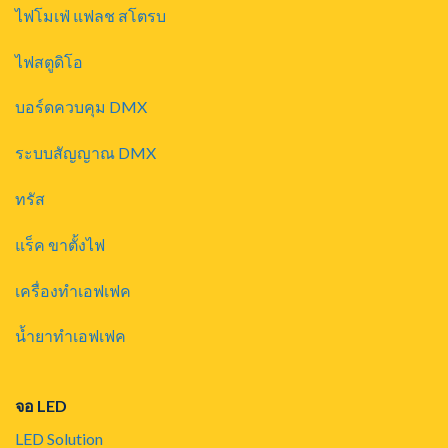
ไฟโมเฟ่ แฟลช สโตรบ
ไฟสตูดิโอ
บอร์ดควบคุม DMX
ระบบสัญญาณ DMX
ทรัส
แร็ค ขาตั้งไฟ
เครื่องทำเอฟเฟค
น้ำยาทำเอฟเฟค
จอ LED
LED Solution