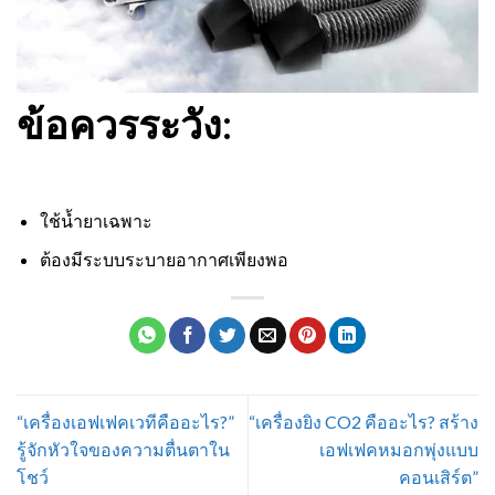
ข้อควรระวัง:
ใช้น้ำยาเฉพาะ
ต้องมีระบบระบายอากาศเพียงพอ
“เครื่องเอฟเฟคเวทีคืออะไร?”
“เครื่องยิง CO2 คืออะไร? สร้าง
รู้จักหัวใจของความตื่นตาใน
เอฟเฟคหมอกพุ่งแบบ
โชว์
คอนเสิร์ต”