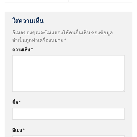
ใส่ความเห็น
อีเมลของคุณจะไม่แสดงให้คนอื่นเห็น
ช่องข้อมูล
จำเป็นถูกทำเครื่องหมาย
*
ความเห็น
*
ชื่อ
*
อีเมล
*