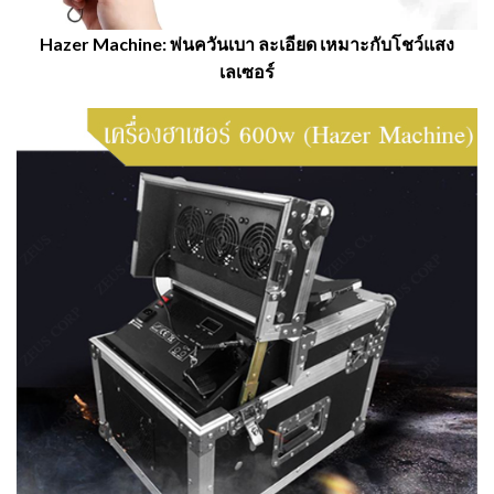
Hazer Machine: พ่นควันเบา ละเอียด เหมาะกับโชว์แสง
เลเซอร์