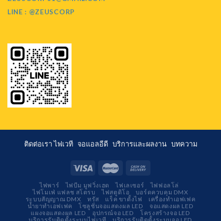
LINE : @ZEUSCORP
ติดต่อเรา
ไฟเวที
จอแอลอีดี
บริการและผลงาน
บทความ
ไฟพาร์
ไฟบีม มูฟวิ่งเฮด
ไฟเลเซอร์
ไฟฟอลโล่
ไฟโมเฟ่ แฟลช สโตรบ
ไฟสตูดิโอ
บอร์ดควบคุม DMX
ระบบสัญญาณ DMX
ทรัส
แร็ค ขาตั้งไฟ
เครื่องทำเอฟเฟค
น้ำยาทำเอฟเฟค
โซลูชั่นจอแสดงผล LED
จอแสดงผล LED
แผงจอแสดงผล LED
อุปกรณ์จอ LED
โครงสร้างจอ LED
บริการรับติดตั้งระบบไฟเวที
บริการรับติดตั้งระบบจอ LED