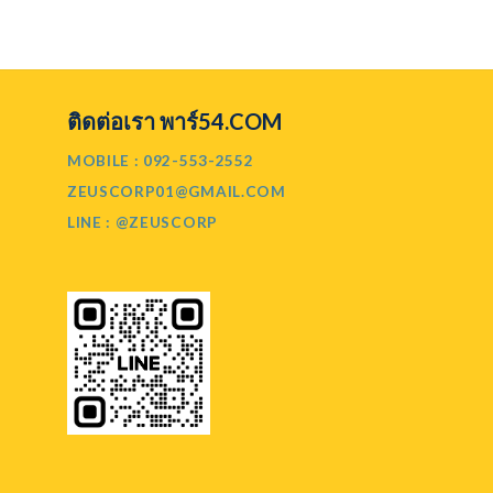
ติดต่อเรา พาร์54.COM
MOBILE : 092-553-2552
ZEUSCORP01@GMAIL.COM
LINE : @ZEUSCORP