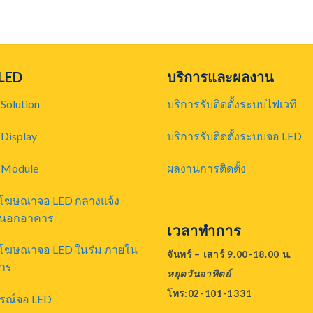
 LED
บริการและผลงาน
Solution
บริการรับติดตั้งระบบไฟเวที
Display
บริการรับติดตั้งระบบจอ LED
 Module
ผลงานการติดตั้ง
ยโฆษณาจอ LED กลางแจ้ง
นอกอาคาร
เวลาทำการ
ยโฆษณาจอ LED ในร่ม ภายใน
จันทร์ – เสาร์ 9.00-18.00 น.
าร
หยุดวันอาทิตย์
โทร:02-101-1331
กรณ์จอ LED