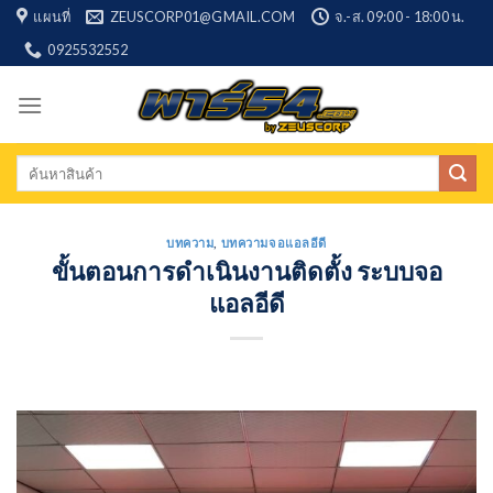
Skip
แผนที่
ZEUSCORP01@GMAIL.COM
จ.-ส. 09:00 - 18:00 น.
to
0925532552
content
Search
for:
บทความ
,
บทความจอแอลอีดี
ขั้นตอนการดำเนินงานติดตั้ง ระบบจอ
แอลอีดี