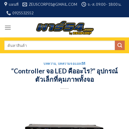
Skip
แผนที่
ZEUSCORP01@GMAIL.COM
จ.-ส. 09:00 - 18:00 น.
to
0925532552
content
Search
for:
บทความ
,
บทความจอแอลอีดี
“Controller จอ LED คืออะไร?” อุปกรณ์
ตัวเล็กที่คุมภาพทั้งจอ