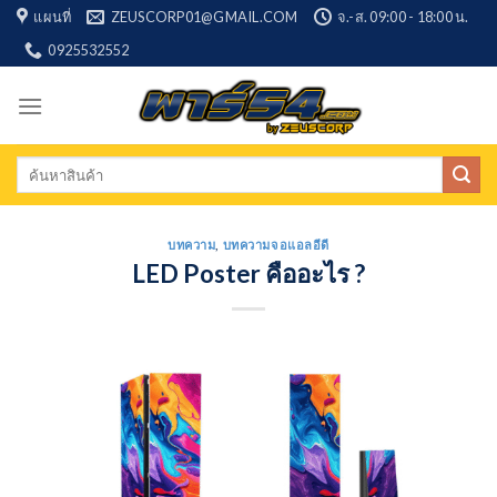
Skip
แผนที่
ZEUSCORP01@GMAIL.COM
จ.-ส. 09:00 - 18:00 น.
to
0925532552
content
Search
for:
บทความ
,
บทความจอแอลอีดี
LED Poster คืออะไร ?