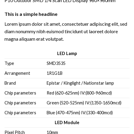
P10 Outdoor SMD 1/4 Scan LED Display 960×960mm
This is a simple headline
Lorem ipsum dolor sit amet, consectetuer adipiscing elit, sed
diam nonummy nibh euismod tincidunt ut laoreet dolore
magna aliquam erat volutpat.
LED Lamp
Type
SMD3535
Arrangement
1R1G1B
Brand
Epistar / Kinglight / Nationstar lamp
Chip parameters
Red (620-625nm) IV:(800-960mcd)
Chip parameters
Green (520-525nm) IV:(1350-1650mcd)
Chip parameters
Blue (470-475nm) IV:(330-400mcd)
LED Module
Pixel Pitch
10mm