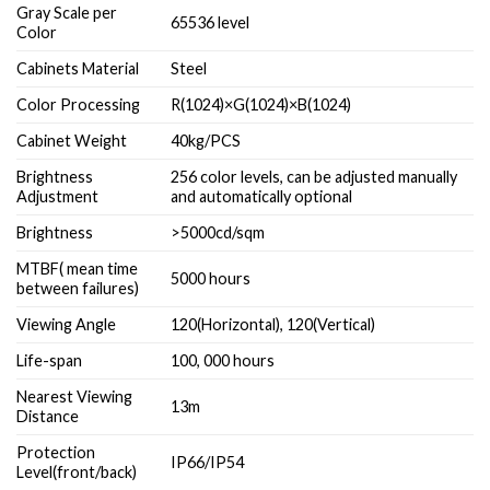
Gray Scale per
65536 level
Color
Cabinets Material
Steel
Color Processing
R(1024)×G(1024)×B(1024)
Cabinet Weight
40kg/PCS
Brightness
256 color levels, can be adjusted manually
Adjustment
and automatically optional
Brightness
>5000cd/sqm
MTBF( mean time
5000 hours
between failures)
Viewing Angle
120(Horizontal), 120(Vertical)
Life-span
100, 000 hours
Nearest Viewing
13m
Distance
Protection
IP66/IP54
Level(front/back)