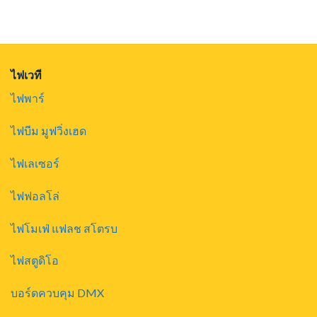
was:
is:
$50,000.00.
$39,200.00.
ไฟเวที
ไฟพาร์
ไฟบีม มูฟวิ่งเฮด
ไฟเลเซอร์
ไฟฟอลโล่
ไฟโมเฟ่ แฟลช สโตรบ
ไฟสตูดิโอ
บอร์ดควบคุม DMX