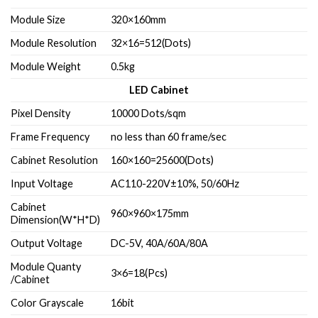
Module Size
320×160mm
Module Resolution
32×16=512(Dots)
Module Weight
0.5kg
LED Cabinet
Pixel Density
10000 Dots/sqm
Frame Frequency
no less than 60 frame/sec
Cabinet Resolution
160×160=25600(Dots)
Input Voltage
AC110-220V±10%, 50/60Hz
Cabinet
960×960×175mm
Dimension(W*H*D)
Output Voltage
DC-5V, 40A/60A/80A
Module Quanty
3×6=18(Pcs)
/Cabinet
Color Grayscale
16bit