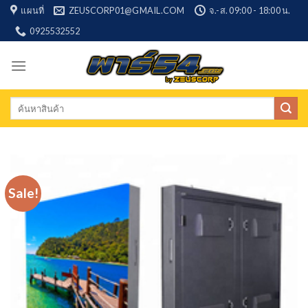
Skip
แผนที่
ZEUSCORP01@GMAIL.COM
จ.-ส. 09:00 - 18:00 น.
to
0925532552
content
Search
for:
Sale!