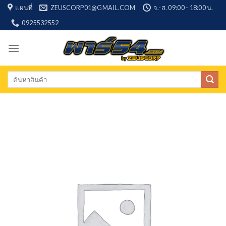
Skip
แผนที่
ZEUSCORP01@GMAIL.COM
จ.-ส. 09:00 - 18:00 น.
to
0925532552
content
Search
for: