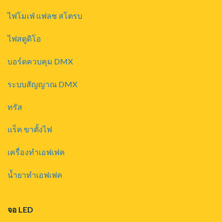
ไฟโมเฟ่ แฟลช สโตรบ
ไฟสตูดิโอ
บอร์ดควบคุม DMX
ระบบสัญญาณ DMX
ทรัส
แร็ค ขาตั้งไฟ
เครื่องทำเอฟเฟค
น้ำยาทำเอฟเฟค
จอ LED