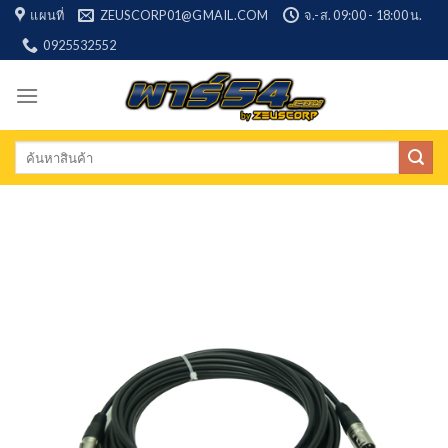
Skip
แผนที่
ZEUSCORP01@GMAIL.COM
จ.-ส. 09:00 - 18:00 น.
to
0925532552
content
Search
for: