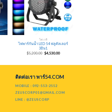
ไฟเวที
ไฟพาร์กันน้ำ LED 54 ฟลูคัลเลอร์
3อิน1
Original
Current
$
5,200.00
$
4,530.00
price
price
was:
is:
$5,200.00.
$4,530.00.
ติดต่อเรา พาร์54.COM
MOBILE : 092-553-2552
ZEUSCORP01@GMAIL.COM
LINE : @ZEUSCORP