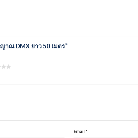
สัญญาณ DMX ยาว 50 เมตร”
Email
*