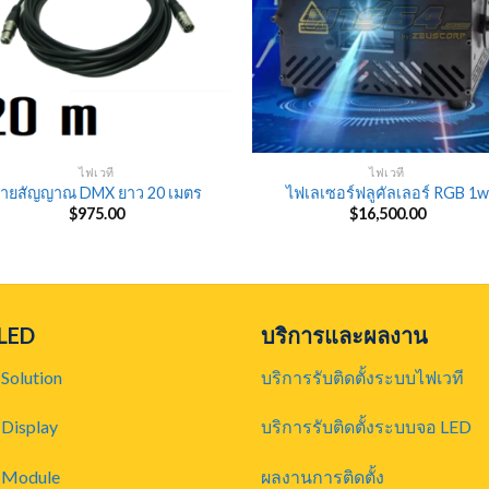
ไฟเวที
ไฟเวที
ายสัญญาณ DMX ยาว 20 เมตร
ไฟเลเซอร์ฟลูคัลเลอร์ RGB 1w
$
975.00
$
16,500.00
 LED
บริการและผลงาน
Solution
บริการรับติดตั้งระบบไฟเวที
Display
บริการรับติดตั้งระบบจอ LED
 Module
ผลงานการติดตั้ง