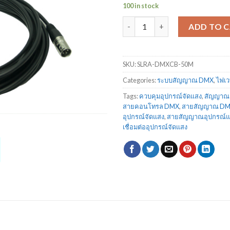
100 in stock
สายสัญญาณ DMX ยาว 50 เมตร q
ADD TO 
SKU:
SLRA-DMXCB-50M
Categories:
ระบบสัญญาณ DMX
,
ไฟเว
Tags:
ควบคุมอุปกรณ์จัดแสง
,
สัญญาณดิ
สายคอนโทรล DMX
,
สายสัญญาณ D
อุปกรณ์จัดแสง
,
สายสัญญาณอุปกรณ์แ
เชื่อมต่ออุปกรณ์จัดแสง