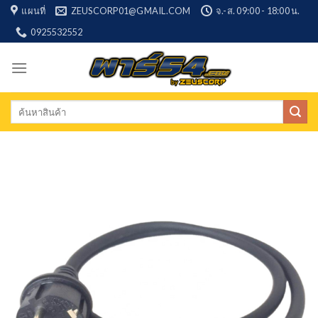
Skip
แผนที่
ZEUSCORP01@GMAIL.COM
จ.-ส. 09:00 - 18:00 น.
to
0925532552
content
Search
for: