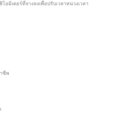
ิโอมิเตอร์ที่จางลงเพื่อปรับเวลาหน่วงเวลา
ล
าชีพ
จ