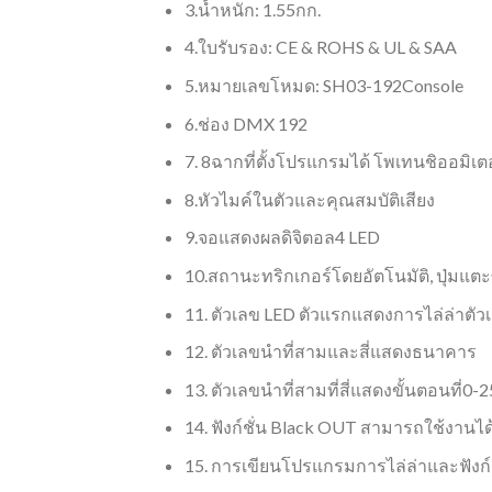
3.น้ำหนัก: 1.55กก.
4.ใบรับรอง: CE & ROHS & UL & SAA
5.หมายเลขโหมด: SH03-192Console
6.ช่อง DMX 192
7. 8ฉากที่ตั้งโปรแกรมได้ โพเทนชิออมิเตอ
8.หัวไมค์ในตัวและคุณสมบัติเสียง
9.จอแสดงผลดิจิตอล4 LED
10.สถานะทริกเกอร์โดยอัตโนมัติ, ปุ่มแต
11. ตัวเลข LED ตัวแรกแสดงการไล่ล่าตั
12. ตัวเลขนำที่สามและสี่แสดงธนาคาร
13. ตัวเลขนำที่สามที่สี่แสดงขั้นตอนที่0
14. ฟังก์ชั่น Black OUT สามารถใช้งาน
15. การเขียนโปรแกรมการไล่ล่าและฟังก