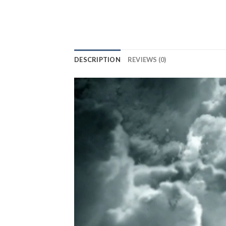
DESCRIPTION
REVIEWS (0)
ตัว
เล่น
ไฟล์
วิดีโอ