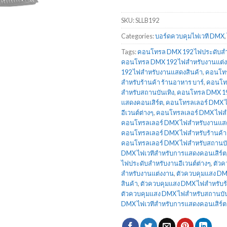
SKU:
SLLB192
Categories:
บอร์ดควบคุมไฟเวที DMX
,
Tags:
คอนโทรล DMX 192 ไฟประดับสำห
คอนโทรล DMX 192 ไฟสำหรับงานแต่
192 ไฟสำหรับงานแสดงสินค้า
,
คอนโทร
สำหรับร้านค้า ร้านอาหาร บาร์
,
คอนโท
สำหรับสถานบันเทิง
,
คอนโทรล DMX 19
แสดงคอนเสิร์ต
,
คอนโทรลเลอร์ DMX 
อีเวนต์ต่างๆ
,
คอนโทรลเลอร์ DMX ไฟส
คอนโทรลเลอร์ DMX ไฟสำหรับงานแสด
คอนโทรลเลอร์ DMX ไฟสำหรับร้านค้า 
คอนโทรลเลอร์ DMX ไฟสำหรับสถานบั
DMX ไฟเวทีสำหรับการแสดงคอนเสิร์ต
ไฟประดับสำหรับงานอีเวนต์ต่างๆ
,
ตัวค
สำหรับงานแต่งงาน
,
ตัวควบคุมแสง D
สินค้า
,
ตัวควบคุมแสง DMX ไฟสำหรับร้
ตัวควบคุมแสง DMX ไฟสำหรับสถานบัน
DMX ไฟเวทีสำหรับการแสดงคอนเสิร์ต