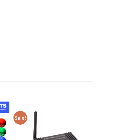
Sale!