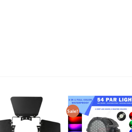
Sale!