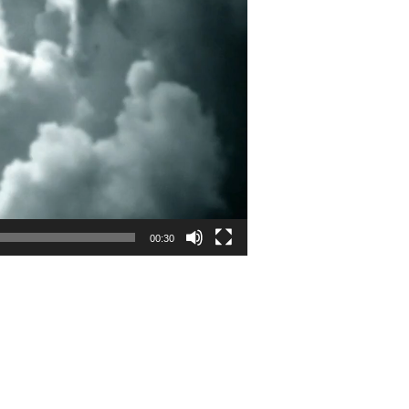
00:30