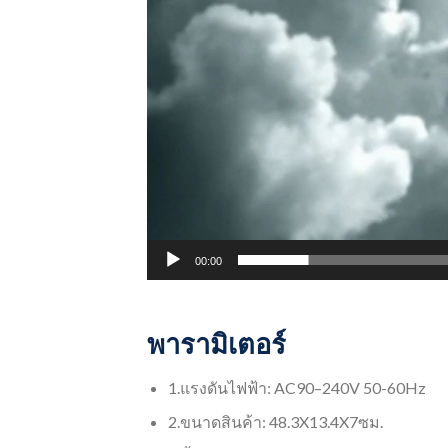
00:00
พารามิเตอร์
1.แรงดันไฟฟ้า: AC90–240V 50-60Hz
2.ขนาดสินค้า: 48.3X13.4X7ซม.