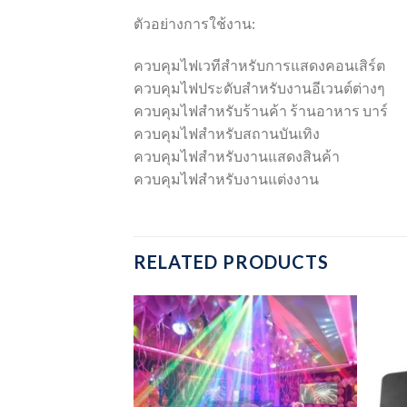
ตัวอย่างการใช้งาน:
ควบคุมไฟเวทีสำหรับการแสดงคอนเสิร์ต
ควบคุมไฟประดับสำหรับงานอีเวนต์ต่างๆ
ควบคุมไฟสำหรับร้านค้า ร้านอาหาร บาร์
ควบคุมไฟสำหรับสถานบันเทิง
ควบคุมไฟสำหรับงานแสดงสินค้า
ควบคุมไฟสำหรับงานแต่งงาน
RELATED PRODUCTS