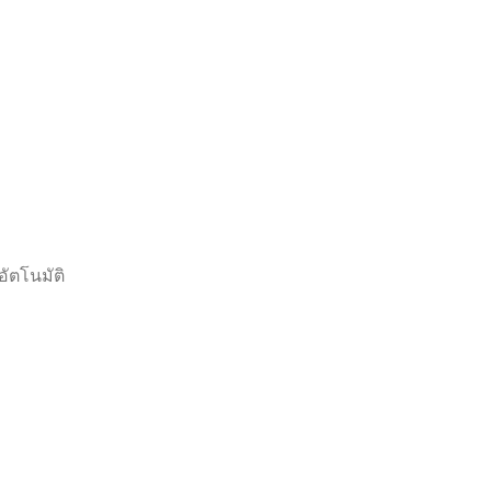
ัตโนมัติ