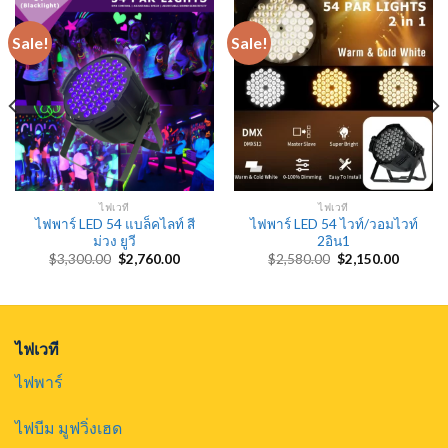
Sale!
Sale!
ไฟเวที
ไฟเวที
ไฟพาร์ LED 54 แบล็คไลท์ สี
ไฟพาร์ LED 54 ไวท์/วอมไวท์
ม่วง ยูวี
2อิน1
Original
Current
Original
Current
$
3,300.00
$
2,760.00
$
2,580.00
$
2,150.00
price
price
price
price
was:
is:
was:
is:
$3,300.00.
$2,760.00.
$2,580.00.
$2,150.
ไฟเวที
ไฟพาร์
ไฟบีม มูฟวิ่งเฮด