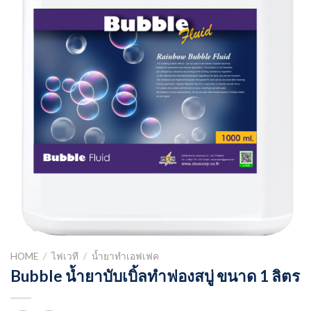
HOME
/
ไฟเวที
/
น้ำยาทำเอฟเฟค
Bubble น้ำยาบับเบิ้ลทำฟองสบู่ ขนาด 1 ลิตร