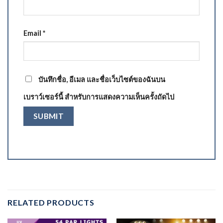
Email
*
บันทึกชื่อ, อีเมล และชื่อเว็บไซต์ของฉันบน
เบราว์เซอร์นี้ สำหรับการแสดงความเห็นครั้งถัดไป
RELATED PRODUCTS