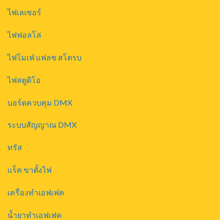
ไฟเลเซอร์
ไฟฟอลโล่
ไฟโมเฟ่ แฟลช สโตรบ
ไฟสตูดิโอ
บอร์ดควบคุม DMX
ระบบสัญญาณ DMX
ทรัส
แร็ค ขาตั้งไฟ
เครื่องทำเอฟเฟค
น้ำยาทำเอฟเฟค