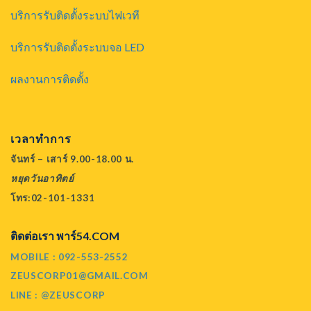
บริการรับติดตั้งระบบไฟเวที
บริการรับติดตั้งระบบจอ LED
ผลงานการติดตั้ง
เวลาทำการ
จันทร์ – เสาร์ 9.00-18.00 น.
หยุดวันอาทิตย์
โทร:02-101-1331
ติดต่อเรา พาร์54.COM
MOBILE : 092-553-2552
ZEUSCORP01@GMAIL.COM
LINE : @ZEUSCORP