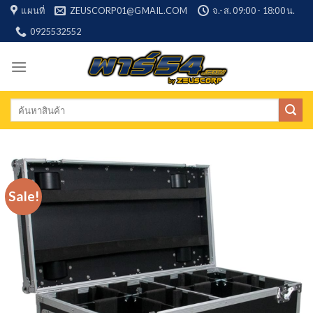
Skip
แผนที่
ZEUSCORP01@GMAIL.COM
จ.-ส. 09:00 - 18:00 น.
to
0925532552
content
Search
for:
Sale!