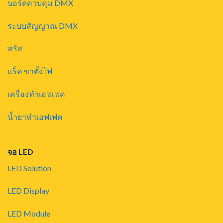
บอร์ดควบคุม DMX
ระบบสัญญาณ DMX
ทรัส
แร็ค ขาตั้งไฟ
เครื่องทำเอฟเฟค
น้ำยาทำเอฟเฟค
จอ LED
LED Solution
LED Display
LED Module