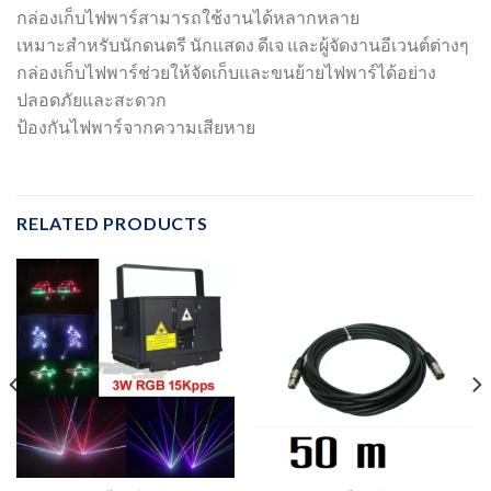
กล่องเก็บไฟพาร์สามารถใช้งานได้หลากหลาย
เหมาะสำหรับนักดนตรี นักแสดง ดีเจ และผู้จัดงานอีเวนต์ต่างๆ
กล่องเก็บไฟพาร์ช่วยให้จัดเก็บและขนย้ายไฟพาร์ได้อย่าง
ปลอดภัยและสะดวก
ป้องกันไฟพาร์จากความเสียหาย
RELATED PRODUCTS