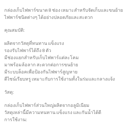
กล่องเก็บไฟพาร์ขนาด 8 ช่อง เหมาะสำหรับจัดเก็บและขนย้าย
ไฟพาร์ชนิดต่างๆ ได้อย่างปลอดภัยและสะดวก
คุณสมบัติ:
ผลิตจากวัสดุที่ทนทาน แข็งแรง
รองรับไฟพาร์ได้ถึง 8 ตัว
มีช่องแยกสำหรับเก็บไฟพาร์แต่ละโคม
มาพร้อมล้อลาก สะดวกต่อการขนย้าย
มีระบบล็อคเพื่อป้องกันไฟพาร์สูญหาย
ดีไซน์เรียบหรู เหมาะกับการใช้งานทั้งในร่มและกลางแจ้ง
วัสดุ:
กล่องเก็บไฟพาร์ส่วนใหญ่ผลิตจากอลูมิเนียม
วัสดุเหล่านี้มีความทนทาน แข็งแรง และกันน้ำได้ดี
การใช้งาน: