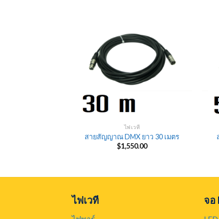
เวที
ไฟเวที
ูฟวิ่งเฮดแบบเดี่ยว
สายสัญญาณ DMX ยาว 30 เมตร
Original
Current
0
$
3,750.00
$
1,550.00
price
price
was:
is:
$4,500.00.
$3,750.00.
ไฟเวที
จอ
ไฟพาร์
LED 