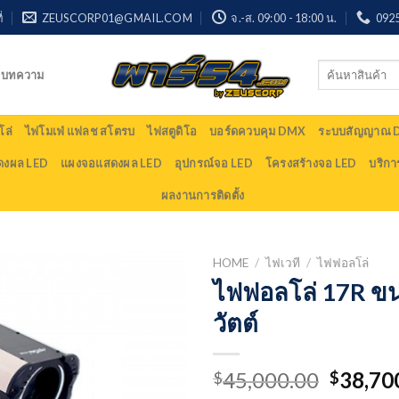
่
ZEUSCORP01@GMAIL.COM
จ.-ส. 09:00 - 18:00 น.
092
Search
บทความ
for:
ล่
ไฟโมเฟ่ แฟลช สโตรบ
ไฟสตูดิโอ
บอร์ดควบคุม DMX
ระบบสัญญาณ
ดงผล LED
แผงจอแสดงผล LED
อุปกรณ์จอ LED
โครงสร้างจอ LED
บริกา
ผลงานการติดตั้ง
HOME
/
ไฟเวที
/
ไฟฟอลโล่
ไฟฟอลโล่ 17R ข
วัตต์
Origina
45,000.00
38,70
$
$