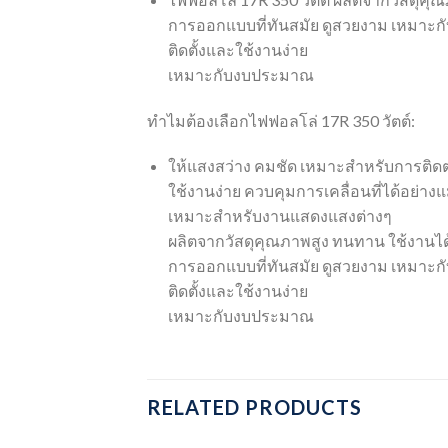
การออกแบบที่ทันสมัย ดูสวยงาม เหมาะก
ติดตั้งและใช้งานง่าย
เหมาะกับงบประมาณ
ทำไมต้องเลือกไฟฟอลโล่ 17R 350 วัตต์:
ให้แสงสว่าง คมชัด เหมาะสำหรับการติดต
ใช้งานง่าย ควบคุมการเคลื่อนที่ได้อย่าง
เหมาะสำหรับงานแสดงแสงต่างๆ
ผลิตจากวัสดุคุณภาพสูง ทนทาน ใช้งานไ
การออกแบบที่ทันสมัย ดูสวยงาม เหมาะก
ติดตั้งและใช้งานง่าย
เหมาะกับงบประมาณ
RELATED PRODUCTS