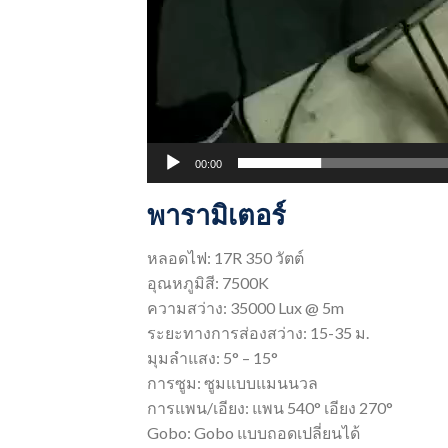
00:00
พารามิเตอร์
หลอดไฟ: 17R 350 วัตต์
อุณหภูมิสี: 7500K
ความสว่าง: 35000 Lux @ 5m
ระยะทางการส่องสว่าง: 15-35 ม.
มุมลำแสง: 5° – 15°
การซูม: ซูมแบบแมนนวล
การแพน/เอียง: แพน 540° เอียง 270°
Gobo: Gobo แบบถอดเปลี่ยนได้