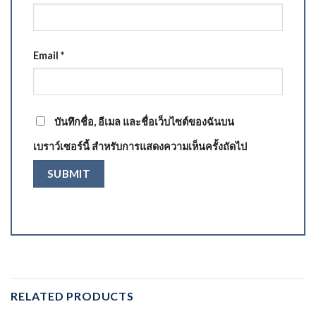
Email
*
บันทึกชื่อ, อีเมล และชื่อเว็บไซต์ของฉันบน
เบราว์เซอร์นี้ สำหรับการแสดงความเห็นครั้งถัดไป
RELATED PRODUCTS