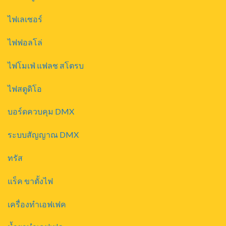
ไฟเลเซอร์
ไฟฟอลโล่
ไฟโมเฟ่ แฟลช สโตรบ
ไฟสตูดิโอ
บอร์ดควบคุม DMX
ระบบสัญญาณ DMX
ทรัส
แร็ค ขาตั้งไฟ
เครื่องทำเอฟเฟค