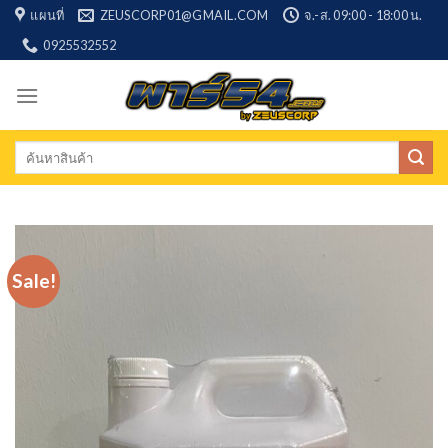
Skip
แผนที่
ZEUSCORP01@GMAIL.COM
จ.-ส. 09:00 - 18:00 น.
to
0925532552
content
Search
for:
Sale!