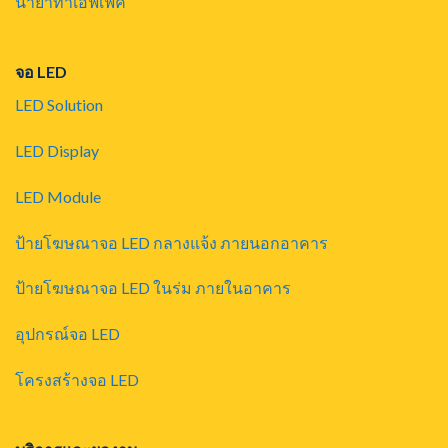
น้ำยาทำเอฟเฟค
จอ LED
LED Solution
LED Display
LED Module
ป้ายโฆษณาจอ LED กลางแจ้ง ภายนอกอาคาร
ป้ายโฆษณาจอ LED ในร่ม ภายในอาคาร
อุปกรณ์จอ LED
โครงสร้างจอ LED