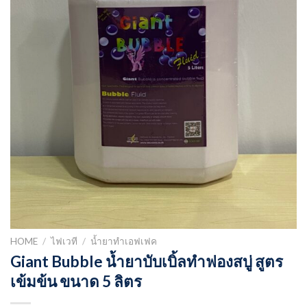
HOME
/
ไฟเวที
/
น้ำยาทำเอฟเฟค
Giant Bubble น้ำยาบับเบิ้ลทำฟองสบู่ สูตร
เข้มข้น ขนาด 5 ลิตร