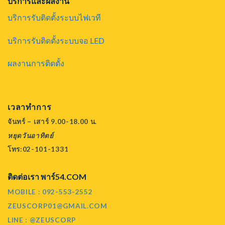
บริการและผลงาน
บริการรับติดตั้งระบบไฟเวที
บริการรับติดตั้งระบบจอ LED
ผลงานการติดตั้ง
เวลาทำการ
จันทร์ – เสาร์ 9.00-18.00 น.
หยุดวันอาทิตย์
โทร:02-101-1331
ติดต่อเรา พาร์54.COM
MOBILE : 092-553-2552
ZEUSCORP01@GMAIL.COM
LINE : @ZEUSCORP