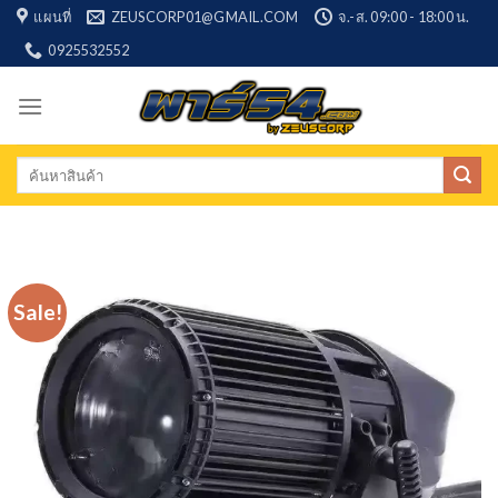
Skip
แผนที่
ZEUSCORP01@GMAIL.COM
จ.-ส. 09:00 - 18:00 น.
to
0925532552
content
Search
for:
Sale!