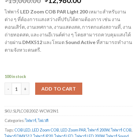
15,000.00
12,980.00
price
price
ไฟพาร์
LED Zoom COB PAR Light 200
เหมาะสำหรับงาน
was:
is:
ต่าง ๆ ที่ต้องการแสงสว่างที่ปรับได้ตามต้องการ เช่น งาน
$15,000.00.
$12,980.00.
คอนเสิร์ต, งานเทศกาล, งานแสดงสด, การตกแต่งสถานที่, งาน
ถ่ายทอดสด, และงานอีเวนต์ต่าง ๆ โดยสามารถควบคุมแสงได้
ง่ายผ่าน
DMX512
และโหมด
Sound Active
ที่สามารถทำงาน
ตามจังหวะดนตรี.
100 in stock
ไฟพาร์กันน้ำ Zoom LED cob 200w ไวท์/วอมไวท์ 2อิน1 quantity
ADD TO CART
SKU:
SLPLCOB200Z-WCW2IN1
Categories:
ไฟพาร์
,
ไฟเวที
Tags:
COB LED
,
LED Zoom COB
,
LED Zoom PAR
,
ไฟพาร์ 200W
,
ไฟพาร์ COB
,
ไฟพาร์ DMX512
,
ไฟพาร์ IP20
,
ไฟพาร์ LED
,
ไฟพาร์ LED 200W
,
ไฟพาร์ Sound