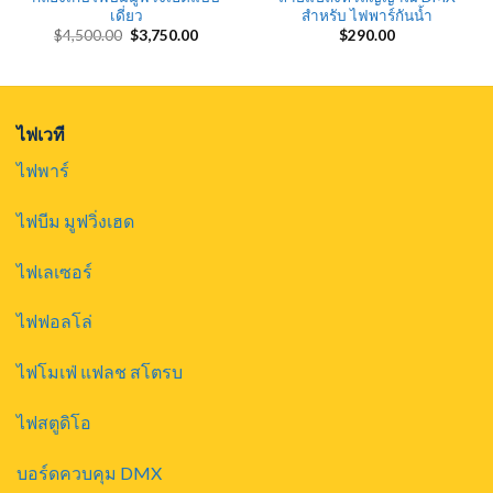
เดี่ยว
สำหรับ ไฟพาร์กันน้ำ
Original
Current
$
4,500.00
$
3,750.00
$
290.00
price
price
was:
is:
$4,500.00.
$3,750.00.
ไฟเวที
ไฟพาร์
ไฟบีม มูฟวิ่งเฮด
ไฟเลเซอร์
ไฟฟอลโล่
ไฟโมเฟ่ แฟลช สโตรบ
ไฟสตูดิโอ
บอร์ดควบคุม DMX