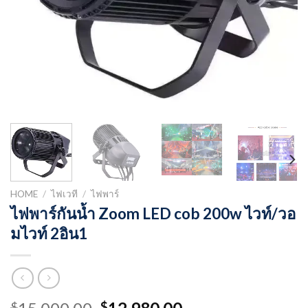
HOME
/
ไฟเวที
/
ไฟพาร์
ไฟพาร์กันน้ำ Zoom LED cob 200w ไวท์/วอ
มไวท์ 2อิน1
Original
Current
$
$