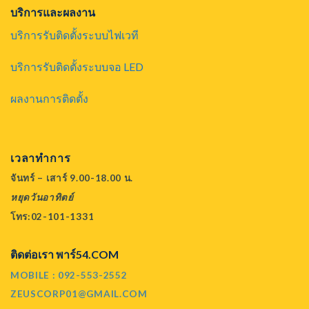
บริการและผลงาน
บริการรับติดตั้งระบบไฟเวที
บริการรับติดตั้งระบบจอ LED
ผลงานการติดตั้ง
เวลาทำการ
จันทร์ – เสาร์ 9.00-18.00 น.
หยุดวันอาทิตย์
โทร:02-101-1331
ติดต่อเรา พาร์54.COM
MOBILE : 092-553-2552
ZEUSCORP01@GMAIL.COM