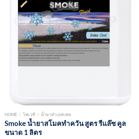
HOME
/
ไฟเวที
/
น้ำยาทำเอฟเฟค
Smoke น้ำยาสโมคทำควัน สูตร รีแล๊ซ คูล
ขนาด 1 ลิตร