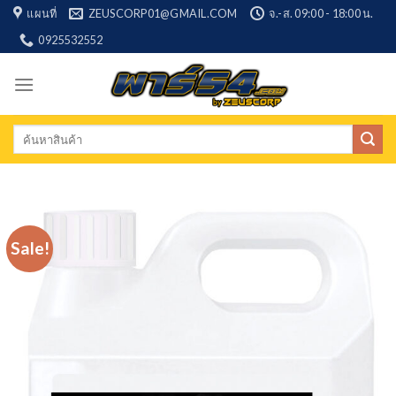
Skip
แผนที่
ZEUSCORP01@GMAIL.COM
จ.-ส. 09:00 - 18:00 น.
to
0925532552
content
Search
for:
Sale!