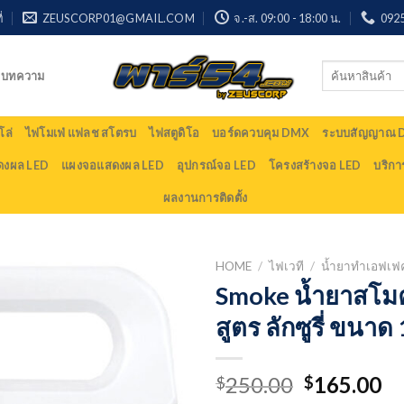
่
ZEUSCORP01@GMAIL.COM
จ.-ส. 09:00 - 18:00 น.
092
Search
บทความ
for:
ล่
ไฟโมเฟ่ แฟลช สโตรบ
ไฟสตูดิโอ
บอร์ดควบคุม DMX
ระบบสัญญาณ
ดงผล LED
แผงจอแสดงผล LED
อุปกรณ์จอ LED
โครงสร้างจอ LED
บริกา
ผลงานการติดตั้ง
HOME
/
ไฟเวที
/
น้ำยาทำเอฟเฟ
Smoke น้ำยาสโม
สูตร ลักซูรี่ ขนาด 
Original
Cu
250.00
165.00
$
$