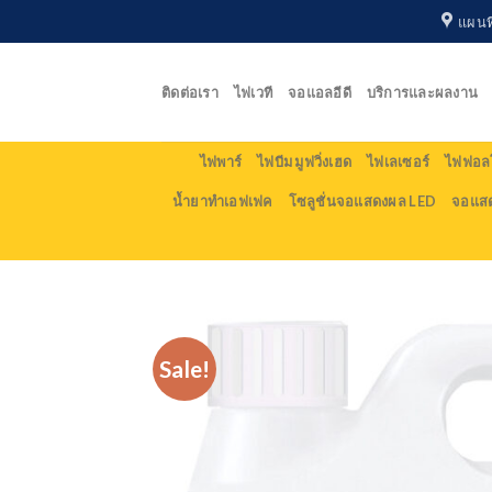
Skip
แผนที
to
content
ติดต่อเรา
ไฟเวที
จอแอลอีดี
บริการและผลงาน
ไฟพาร์
ไฟบีม มูฟวิ่งเฮด
ไฟเลเซอร์
ไฟฟอลโ
น้ำยาทำเอฟเฟค
โซลูชั่นจอแสดงผล LED
จอแส
Sale!