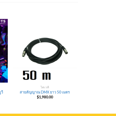
ไฟเวที
วี
สายสัญญาณ DMX ยาว 50 เมตร
rent
$
1,980.00
e
60.00.