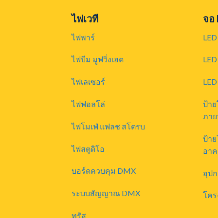
ไฟเวที
จอ
ไฟพาร์
LED 
ไฟบีม มูฟวิ่งเฮด
LED 
ไฟเลเซอร์
LED
ไฟฟอลโล่
ป้า
ภาย
ไฟโมเฟ่ แฟลช สโตรบ
ป้า
ไฟสตูดิโอ
อาค
บอร์ดควบคุม DMX
อุป
ระบบสัญญาณ DMX
โคร
ทรัส