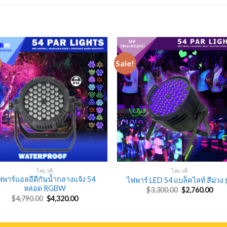
Sale!
ไฟเวที
ไฟเวที
ฟพาร์แอลอีดีกันน้ำกลางแจ้ง 54
ไฟพาร์ LED 54 แบล็คไลท์ สีม่วง ยู
หลอด RGBW
Original
Cur
$
3,300.00
$
2,760.00
price
pric
Original
Current
$
4,790.00
$
4,320.00
was:
is:
price
price
$3,300.00.
$2,7
was:
is:
$4,790.00.
$4,320.00.