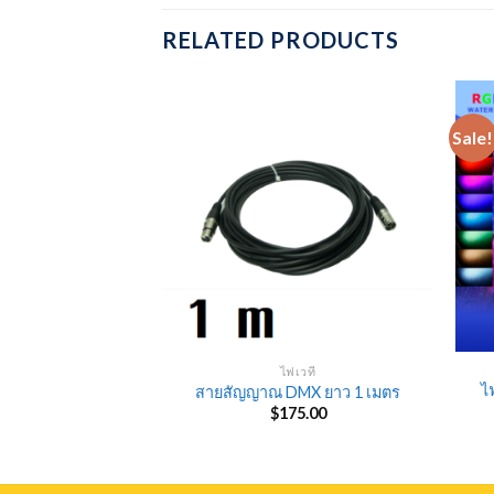
RELATED PRODUCTS
Sale!
เวที
ไฟเวที
ไ
ูฟวิ่งเฮดแบบเดี่ยว
สายสัญญาณ DMX ยาว 1 เมตร
Original
Current
0
$
3,750.00
$
175.00
price
price
was:
is:
$4,500.00.
$3,750.00.