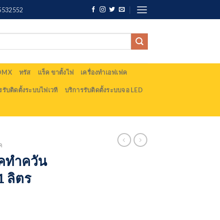
5532552
 DMX
ทรัส
แร็ค ขาตั้งไฟ
เครื่องทำเอฟเฟค
รรับติดตั้งระบบไฟเวที
บริการรับติดตั้งระบบจอ LED
ค
คทำควัน
1 ลิตร
rrent