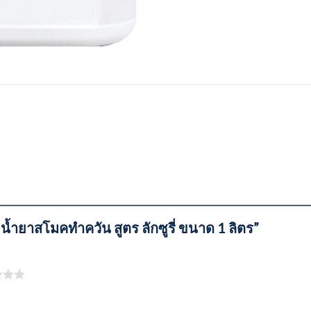
 น้ำยาสโมคทำควัน สูตร ลักซูรี่ ขนาด 1 ลิตร”