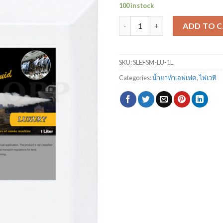
price
pr
100 in stock
was:
is:
Smoke น้ำยาสโมคทำควัน สูตร ลักซ
$250.00.
$1
ADD TO 
SKU:
SLEFSM-LU-1L
Categories:
น้ำยาทำเอฟเฟค
,
ไฟเวที