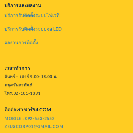
บริการและผลงาน
บริการรับติดตั้งระบบไฟเวที
บริการรับติดตั้งระบบจอ LED
ผลงานการติดตั้ง
เวลาทำการ
จันทร์ – เสาร์ 9.00-18.00 น.
หยุดวันอาทิตย์
โทร:02-101-1331
ติดต่อเรา พาร์54.COM
MOBILE : 092-553-2552
ZEUSCORP01@GMAIL.COM