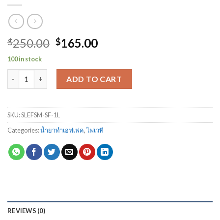
Original
Current
250.00
165.00
$
$
price
price
100 in stock
was:
is:
Smoke น้ำยาสโมคทำควัน สูตร หอมอ่อนโยน ขนาด 1 ลิตร quantity
$250.00.
$165.00.
ADD TO CART
SKU:
SLEFSM-SF-1L
Categories:
น้ำยาทำเอฟเฟค
,
ไฟเวที
REVIEWS (0)