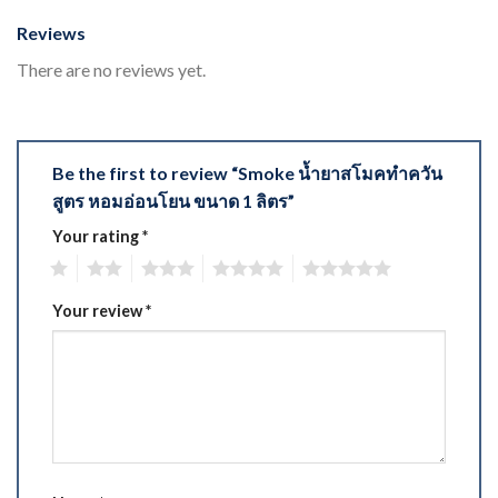
Reviews
There are no reviews yet.
Be the first to review “Smoke น้ำยาสโมคทำควัน
สูตร หอมอ่อนโยน ขนาด 1 ลิตร”
Your rating
*
1
2
3
4
5
Your review
*