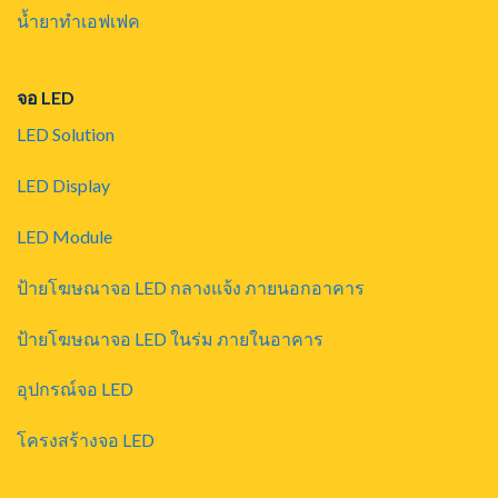
น้ำยาทำเอฟเฟค
จอ LED
LED Solution
LED Display
LED Module
ป้ายโฆษณาจอ LED กลางแจ้ง ภายนอกอาคาร
ป้ายโฆษณาจอ LED ในร่ม ภายในอาคาร
อุปกรณ์จอ LED
โครงสร้างจอ LED