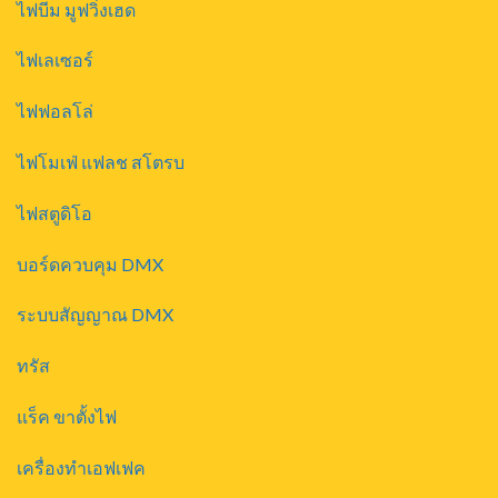
ไฟบีม มูฟวิ่งเฮด
ไฟเลเซอร์
ไฟฟอลโล่
ไฟโมเฟ่ แฟลช สโตรบ
ไฟสตูดิโอ
บอร์ดควบคุม DMX
ระบบสัญญาณ DMX
ทรัส
แร็ค ขาตั้งไฟ
เครื่องทำเอฟเฟค