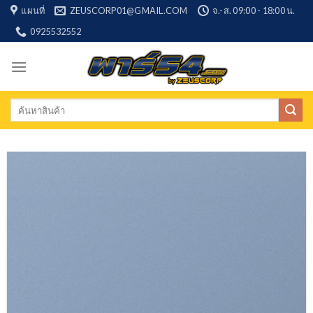
Skip
แผนที่
ZEUSCORP01@GMAIL.COM
จ.-ส. 09:00 - 18:00 น.
to
0925532552
content
Search
for: